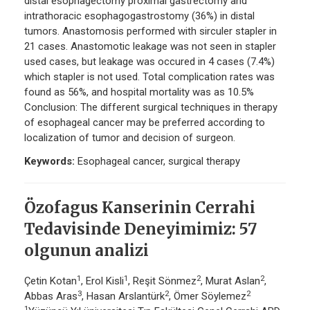
distal esophagectomy proximal gastrectomy and
intrathoracic esophagogastrostomy (36%) in distal
tumors. Anastomosis performed with sirculer stapler in
21 cases. Anastomotic leakage was not seen in stapler
used cases, but leakage was occured in 4 cases (7.4%)
which stapler is not used. Total complication rates was
found as 56%, and hospital mortality was as 10.5%
Conclusion: The different surgical techniques in therapy
of esophageal cancer may be preferred according to
localization of tumor and decision of surgeon.
Keywords:
Esophageal cancer, surgical therapy
Özofagus Kanserinin Cerrahi
Tedavisinde Deneyimimiz: 57
olgunun analizi
1
1
2
2
Çetin Kotan
, Erol Kisli
, Reşit Sönmez
, Murat Aslan
,
3
2
2
Abbas Aras
, Hasan Arslantürk
, Ömer Söylemez
1