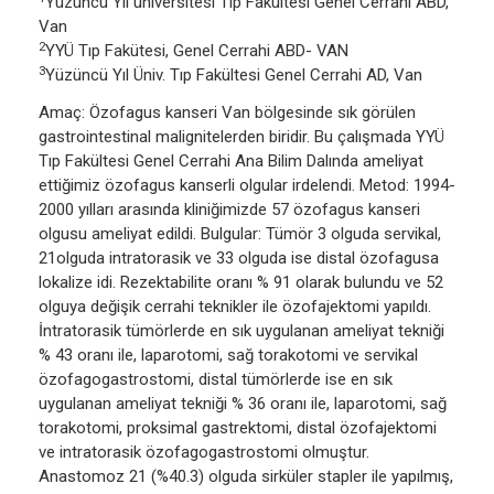
Yüzüncü Yıl üniversitesi Tıp Fakültesi Genel Cerrahi ABD,
Van
2
YYÜ Tıp Fakütesi, Genel Cerrahi ABD- VAN
3
Yüzüncü Yıl Üniv. Tıp Fakültesi Genel Cerrahi AD, Van
Amaç: Özofagus kanseri Van bölgesinde sık görülen
gastrointestinal malignitelerden biridir. Bu çalışmada YYÜ
Tıp Fakültesi Genel Cerrahi Ana Bilim Dalında ameliyat
ettiğimiz özofagus kanserli olgular irdelendi. Metod: 1994-
2000 yılları arasında kliniğimizde 57 özofagus kanseri
olgusu ameliyat edildi. Bulgular: Tümör 3 olguda servikal,
21olguda intratorasik ve 33 olguda ise distal özofagusa
lokalize idi. Rezektabilite oranı % 91 olarak bulundu ve 52
olguya değişik cerrahi teknikler ile özofajektomi yapıldı.
İntratorasik tümörlerde en sık uygulanan ameliyat tekniği
% 43 oranı ile, laparotomi, sağ torakotomi ve servikal
özofagogastrostomi, distal tümörlerde ise en sık
uygulanan ameliyat tekniği % 36 oranı ile, laparotomi, sağ
torakotomi, proksimal gastrektomi, distal özofajektomi
ve intratorasik özofagogastrostomi olmuştur.
Anastomoz 21 (%40.3) olguda sirküler stapler ile yapılmış,