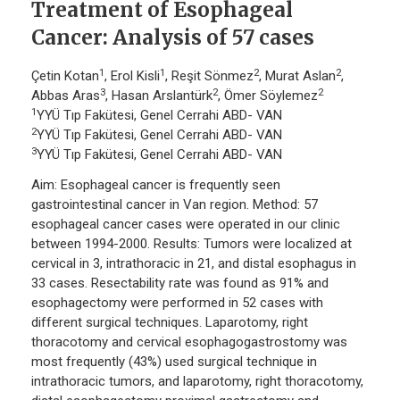
Treatment of Esophageal
Cancer: Analysis of 57 cases
1
1
2
2
Çetin Kotan
, Erol Kisli
, Reşit Sönmez
, Murat Aslan
,
3
2
2
Abbas Aras
, Hasan Arslantürk
, Ömer Söylemez
1
YYÜ Tıp Fakütesi, Genel Cerrahi ABD- VAN
2
YYÜ Tıp Fakütesi, Genel Cerrahi ABD- VAN
3
YYÜ Tıp Fakütesi, Genel Cerrahi ABD- VAN
Aim: Esophageal cancer is frequently seen
gastrointestinal cancer in Van region. Method: 57
esophageal cancer cases were operated in our clinic
between 1994-2000. Results: Tumors were localized at
cervical in 3, intrathoracic in 21, and distal esophagus in
33 cases. Resectability rate was found as 91% and
esophagectomy were performed in 52 cases with
different surgical techniques. Laparotomy, right
thoracotomy and cervical esophagogastrostomy was
most frequently (43%) used surgical technique in
intrathoracic tumors, and laparotomy, right thoracotomy,