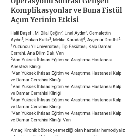
Operasyonu Sonrası Gelişen
Komplikasyonlar ve Buna Fistül
Açım Yerinin Etkisi
1
2
3
Halil Başel
, M. Bilal Çeğin
, Ünal Aydın
, Cemalettin
3
3
6
2
Aydın
, Hakan Kutlu
, Melike Karadağ
, Ayşenur Dostbil
1
Yüzüncü Yıl Üniversitesi, Tıp Fakültesi, Kalp Damar
Cerrahi, Ana Bilim Dalı, Van
2
Van Yüksek İhtisas Eğitim ve Araştırma Hastanesi
Anestezi Kliniği
3
Van Yüksek İhtisas Eğitim ve Araştırma Hastanesi Kalp
ve Damar Cerrahisi Kliniği
4
Van Yüksek İhtisas Eğitim ve Araştırma Hastanesi Kalp
ve Damar Cerrahisi Kliniği
5
Van Yüksek İhtisas Eğitim ve Araştırma Hastanesi Kalp
ve Damar Cerrahisi Kliniği
6
Van Yüksek İhtisas Eğitim ve Araştırma Hastanesi Kalp
ve Damar Cerrahisi Kliniği, Van
Amaç: Kronik böbrek yetmezliği olan hastalar hemodiyaliz