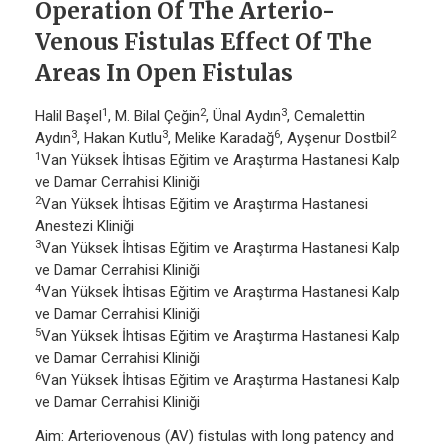
Operation Of The Arterio-
Venous Fistulas Effect Of The
Areas In Open Fistulas
1
2
3
Halil Başel
, M. Bilal Çeğin
, Ünal Aydın
, Cemalettin
3
3
6
2
Aydın
, Hakan Kutlu
, Melike Karadağ
, Ayşenur Dostbil
1
Van Yüksek İhtisas Eğitim ve Araştırma Hastanesi Kalp
ve Damar Cerrahisi Kliniği
2
Van Yüksek İhtisas Eğitim ve Araştırma Hastanesi
Anestezi Kliniği
3
Van Yüksek İhtisas Eğitim ve Araştırma Hastanesi Kalp
ve Damar Cerrahisi Kliniği
4
Van Yüksek İhtisas Eğitim ve Araştırma Hastanesi Kalp
ve Damar Cerrahisi Kliniği
5
Van Yüksek İhtisas Eğitim ve Araştırma Hastanesi Kalp
ve Damar Cerrahisi Kliniği
6
Van Yüksek İhtisas Eğitim ve Araştırma Hastanesi Kalp
ve Damar Cerrahisi Kliniği
Aim: Arteriovenous (AV) fistulas with long patency and