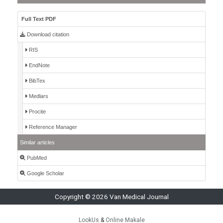
Full Text PDF
Download citation
RIS
EndNote
BibTex
Medlars
Procite
Reference Manager
Similar articles
PubMed
Google Scholar
Copyright © 2026 Van Medical Journal
LookUs
&
Online Makale