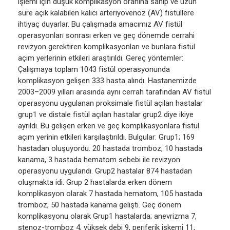
işlemi için düşük komplikasyon oranına sahip ve uzun
süre açık kalabilen kalıcı arteriyovenöz (AV) fistüllere
ihtiyaç duyarlar. Bu çalışmada amacımız AV fistül
operasyonları sonrası erken ve geç dönemde cerrahi
revizyon gerektiren komplikasyonları ve bunlara fistül
açım yerlerinin etkileri araştırıldı. Gereç yöntemler:
Çalışmaya toplam 1043 fistül operasyonunda
komplikasyon gelişen 333 hasta alındı. Hastanemizde
2003–2009 yılları arasında aynı cerrah tarafından AV fistül
operasyonu uygulanan proksimale fistül açılan hastalar
grup1 ve distale fistül açılan hastalar grup2 diye ikiye
ayrıldı. Bu gelişen erken ve geç komplikasyonlara fistül
açım yerinin etkileri karşılaştırıldı. Bulgular: Grup1; 169
hastadan oluşuyordu. 20 hastada tromboz, 10 hastada
kanama, 3 hastada hematom sebebi ile revizyon
operasyonu uygulandı. Grup2 hastalar 874 hastadan
oluşmakta idi. Grup 2 hastalarda erken dönem
komplikasyon olarak 7 hastada hematom, 105 hastada
tromboz, 50 hastada kanama gelişti. Geç dönem
komplikasyonu olarak Grup1 hastalarda; anevrizma 7,
stenoz-tromboz 4, yüksek debi 9, periferik iskemi 11,