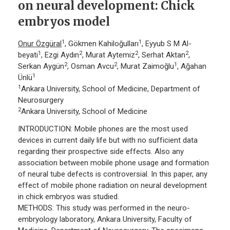
on neural development: Chick
embryos model
1
1
Onur Özgüral
, Gökmen Kahiloğulları
, Eyyub S M Al-
1
2
2
2
beyati
, Ezgi Aydın
, Murat Aytemiz
, Serhat Aktan
,
2
2
1
Serkan Aygün
, Osman Avcu
, Murat Zaimoğlu
, Ağahan
1
Ünlü
1
Ankara University, School of Medicine, Department of
Neurosurgery
2
Ankara University, School of Medicine
INTRODUCTION: Mobile phones are the most used
devices in current daily life but with no sufficient data
regarding their prospective side effects. Also any
association between mobile phone usage and formation
of neural tube defects is controversial. In this paper, any
effect of mobile phone radiation on neural development
in chick embryos was studied.
METHODS: This study was performed in the neuro-
embryology laboratory, Ankara University, Faculty of