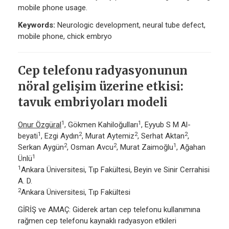
mobile phone usage.
Keywords:
Neurologic development, neural tube defect,
mobile phone, chick embryo
Cep telefonu radyasyonunun
nöral gelişim üzerine etkisi:
tavuk embriyoları modeli
1
1
Onur Özgüral
, Gökmen Kahiloğulları
, Eyyub S M Al-
1
2
2
2
beyati
, Ezgi Aydın
, Murat Aytemiz
, Serhat Aktan
,
2
2
1
Serkan Aygün
, Osman Avcu
, Murat Zaimoğlu
, Ağahan
1
Ünlü
1
Ankara Üniversitesi, Tıp Fakültesi, Beyin ve Sinir Cerrahisi
A. D.
2
Ankara Üniversitesi, Tıp Fakültesi
GİRİŞ ve AMAÇ: Giderek artan cep telefonu kullanımına
rağmen cep telefonu kaynaklı radyasyon etkileri