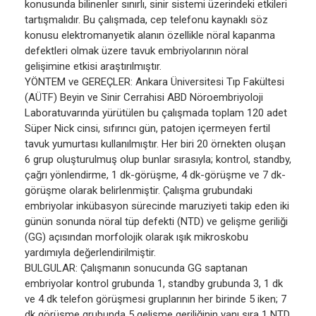
konusunda bilinenler sınırlı, sinir sistemi üzerindeki etkileri
tartışmalıdır. Bu çalışmada, cep telefonu kaynaklı söz
konusu elektromanyetik alanın özellikle nöral kapanma
defektleri olmak üzere tavuk embriyolarının nöral
gelişimine etkisi araştırılmıştır.
YÖNTEM ve GEREÇLER: Ankara Üniversitesi Tıp Fakültesi
(AÜTF) Beyin ve Sinir Cerrahisi ABD Nöroembriyoloji
Laboratuvarında yürütülen bu çalışmada toplam 120 adet
Süper Nick cinsi, sıfırıncı gün, patojen içermeyen fertil
tavuk yumurtası kullanılmıştır. Her biri 20 örnekten oluşan
6 grup oluşturulmuş olup bunlar sırasıyla; kontrol, standby,
çağrı yönlendirme, 1 dk-görüşme, 4 dk-görüşme ve 7 dk-
görüşme olarak belirlenmiştir. Çalışma grubundaki
embriyolar inkübasyon sürecinde maruziyeti takip eden iki
günün sonunda nöral tüp defekti (NTD) ve gelişme geriliği
(GG) açısından morfolojik olarak ışık mikroskobu
yardımıyla değerlendirilmiştir.
BULGULAR: Çalışmanın sonucunda GG saptanan
embriyolar kontrol grubunda 1, standby grubunda 3, 1 dk
ve 4 dk telefon görüşmesi gruplarının her birinde 5 iken; 7
dk görüşme grubunda 5 gelişme geriliğinin yanı sıra 1 NTD