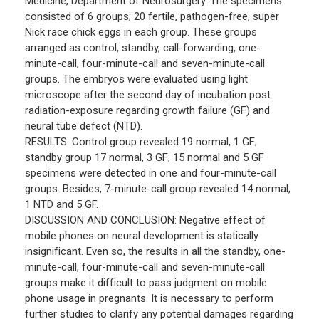
Medicine, Department of Neurosurgery. The specimens
consisted of 6 groups; 20 fertile, pathogen-free, super
Nick race chick eggs in each group. These groups
arranged as control, standby, call-forwarding, one-
minute-call, four-minute-call and seven-minute-call
groups. The embryos were evaluated using light
microscope after the second day of incubation post
radiation-exposure regarding growth failure (GF) and
neural tube defect (NTD).
RESULTS: Control group revealed 19 normal, 1 GF;
standby group 17 normal, 3 GF; 15 normal and 5 GF
specimens were detected in one and four-minute-call
groups. Besides, 7-minute-call group revealed 14 normal,
1 NTD and 5 GF.
DISCUSSION AND CONCLUSION: Negative effect of
mobile phones on neural development is statically
insignificant. Even so, the results in all the standby, one-
minute-call, four-minute-call and seven-minute-call
groups make it difficult to pass judgment on mobile
phone usage in pregnants. It is necessary to perform
further studies to clarify any potential damages regarding