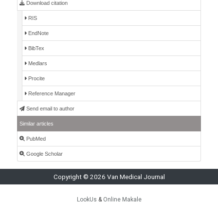
Download citation
RIS
EndNote
BibTex
Medlars
Procite
Reference Manager
Send email to author
Similar articles
PubMed
Google Scholar
Copyright © 2026 Van Medical Journal
LookUs
&
Online Makale