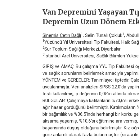
Van Depremini Yaşayan Tıp
Depremin Uzun Dönem Etk
1
1
Sinemis Çetin Dağlı
, Selin Tunalı Çokluk
, Abdul
1
Yüzüncü Yıl Üniversitesi Tıp Fakültesi, Halk Sağ
2
Sur Toplum Sağlığı Merkezi, Diyarbakır
3
İstanbul Arel Üniversitesi, Sağlık Bilimleri Yük
GİRİŞ ve AMAÇ: Bu çalışma YYÜ Tıp Fakültesi öğ
ve sağlık sorunlarını belirlemek amacıyla yapılmış
YÖNTEM ve GEREÇLER: Tanımlayıcı tiptedir. Çalı
uygulanmıştır. Veri analizleri SPSS 22.0’da yapılmış
testi kullanılmış, p değerinin 0,05’in altında olmas
BULGULAR: Çalışmaya katılanların %70,6’sı erkek, 
ağır hasar gördüğünü belirtmiştir. Katılımcıları
bir bağımlılık ve %36,5’inde herhangi bir korku ge
aksama yaşamış, %10,6’sı eğitimine ara vermiş, 
başarısında düşüş olduğunu belirtmiştir. Kız öğ
göre anlamlı olarak fazla bulunmuştur (sırası il