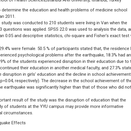
ol Of Health Sciences,ıstanbul Arel University, Istanbul, Turkey
 determine the education and health problems of medicine school
an 2011.
e study was conducted to 210 students were living in Van when the
 questions was applied. SPSS 22.0 was used to analysis the data, an
n 0.05 and descriptive statistics, chi-square and Fisher's exact test
29.4% were female. 50.5 % of participants stated that, the residence
perienced psychological problems after the earthquake, 18.3% had a
9% of the students experienced disruption in their education due to 
continued their education in another medical faculty, and 27.3% stat
 disruption in girls' education and the decline in school achievemen
, p=0.04, respectively). The decrease in the school achievement of th
the earthquake was significantly higher than that of those who did no
t result of the study was the disruption of education that the
dy of students at the YYU campus may provide more informative
al circumstances.
quake Effects