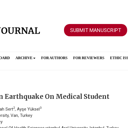
SUBMIT MANUSCRIPT
BOARD
ARCHIVE
FOR AUTHORS
FOR REVIEWERS
ETHIC IS
n Earthquake On Medical Student
2
3
lah Sert
, Ayşe Yüksel
rsity, Van, Turkey
ey