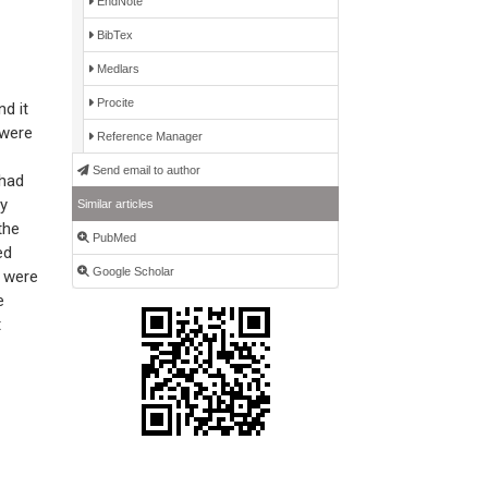
EndNote
BibTex
Medlars
Procite
d it
 were
Reference Manager
Send email to author
 had
ny
Similar articles
the
PubMed
ed
Google Scholar
t were
e
t