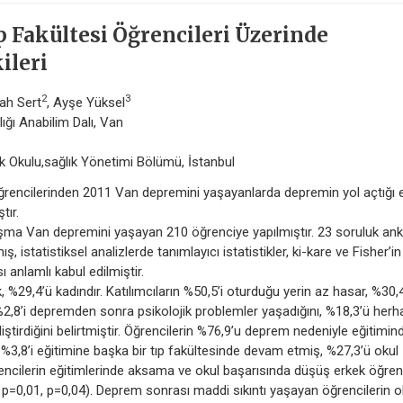
 Fakültesi Öğrencileri Üzerinde
ileri
2
3
lah Sert
, Ayşe Yüksel
lığı Anabilim Dalı, Van
sek Okulu,sağlık Yönetimi Bölümü, İstanbul
rencilerinden 2011 Van depremini yaşayanlarda depremin yol açtığı 
tır.
şma Van depremini yaşayan 210 öğrenciye yapılmıştır. 23 soruluk ank
, istatistiksel analizlerde tanımlayıcı istatistikler, ki-kare ve Fisher’i
ı anlamlı kabul edilmiştir.
%29,4’ü kadındır. Katılımcıların %50,5’i oturduğu yerin az hasar, %30,
n %2,8’i depremden sonra psikolojik problemler yaşadığını, %18,3’ü herh
liştirdiğini belirtmiştir. Öğrencilerin %76,9’u deprem nedeniyle eğitimin
%3,8’i eğitimine başka bir tıp fakültesinde devam etmiş, %27,3’ü okul
rencilerin eğitimlerinde aksama ve okul başarısında düşüş erkek öğren
e p=0,01, p=0,04). Deprem sonrası maddi sıkıntı yaşayan öğrencilerin o