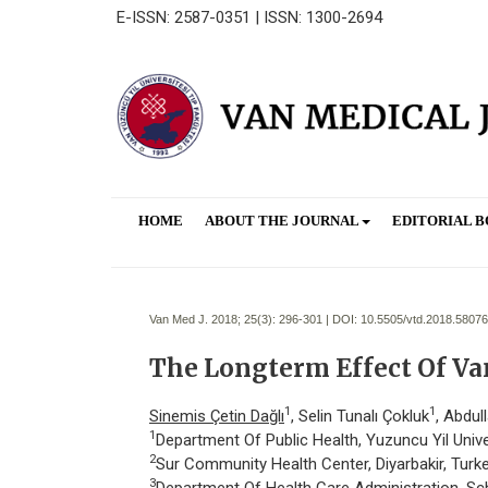
E-ISSN: 2587-0351 | ISSN: 1300-2694
HOME
ABOUT THE JOURNAL
EDITORIAL 
Van Med J. 2018; 25(3):
296-301 | DOI:
10.5505/vtd.2018.58076
The Longterm Effect Of Va
1
1
Sinemis Çetin Dağlı
, Selin Tunalı Çokluk
, Abdul
1
Department Of Public Health, Yuzuncu Yil Unive
2
Sur Community Health Center, Diyarbakir, Turk
3