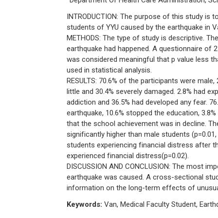
Department Of Health Care Administration, Scho
INTRODUCTION: The purpose of this study is to
students of YYU caused by the earthquake in V
METHODS: The type of study is descriptive. Th
earthquake had happened. A questionnaire of 23
was considered meaningful that p value less tha
used in statistical analysis.
RESULTS: 70.6% of the participants were male, 
little and 30.4% severely damaged. 2.8% had ex
addiction and 36.5% had developed any fear. 76.
earthquake, 10.6% stopped the education, 3.8% 
that the school achievement was in decline. The
significantly higher than male students (p=0.01
students experiencing financial distress after 
experienced financial distress(p=0.02).
DISCUSSION AND CONCLUSION: The most importan
earthquake was caused. A cross-sectional stu
information on the long-term effects of unusu
Keywords:
Van, Medical Faculty Student, Earth