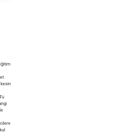
eğitim
et
n kesin
4’ü
angi
de
cilere
kul