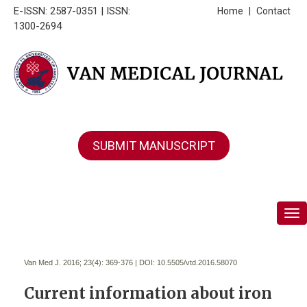
E-ISSN: 2587-0351 | ISSN:
Home
|
Contact
1300-2694
SUBMIT MANUSCRIPT
Tog
Van Med J. 2016; 23(4):
369-376 | DOI:
10.5505/vtd.2016.58070
Current information about iron