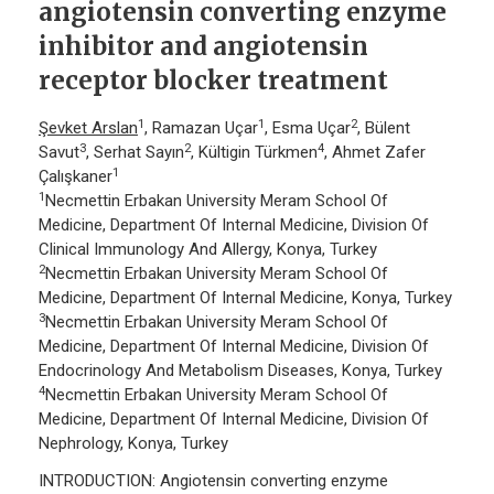
angiotensin converting enzyme
inhibitor and angiotensin
receptor blocker treatment
1
1
2
Şevket Arslan
, Ramazan Uçar
, Esma Uçar
, Bülent
3
2
4
Savut
, Serhat Sayın
, Kültigin Türkmen
, Ahmet Zafer
1
Çalışkaner
1
Necmettin Erbakan University Meram School Of
Medicine, Department Of Internal Medicine, Division Of
Clinical Immunology And Allergy, Konya, Turkey
2
Necmettin Erbakan University Meram School Of
Medicine, Department Of Internal Medicine, Konya, Turkey
3
Necmettin Erbakan University Meram School Of
Medicine, Department Of Internal Medicine, Division Of
Endocrinology And Metabolism Diseases, Konya, Turkey
4
Necmettin Erbakan University Meram School Of
Medicine, Department Of Internal Medicine, Division Of
Nephrology, Konya, Turkey
INTRODUCTION: Angiotensin converting enzyme