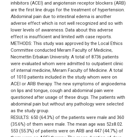
inhibitors (ACEI) and angiotensin receptor blockers (ARB)
are the first line drugs for the treatment of hypertension.
Abdominal pain due to intestinal edema is another
adverse effect which is not well recognized and so with
lower levels of awareness. Data about this adverse
effect is insufficient and limited with case reports.
METHODS: This study was approved by the Local Ethics
Committee conducted Meram Faculty of Medicine,
Necmettin Erbakan University. A total of 8736 patients
were evaluated whom were admitted to outpatient clinic
of internal medicine, Meram Faculty of Medicine. A total
of 1010 patients included in the study whom were on
ACEI or ARB therapy. The new symptoms of angioedema
on lips and tongue, cough and abdominal pain were
questioned after usage of these drugs. The patients with
abdominal pain but without any pathology were selected
as the study group.
RESULTS: 650 (64.3%) of the patients were male and 360
(35.6%) of them were male. The mean age was 52±8.02.
553 (55.3%) of patients were on ARB and 447 (44.7%) of