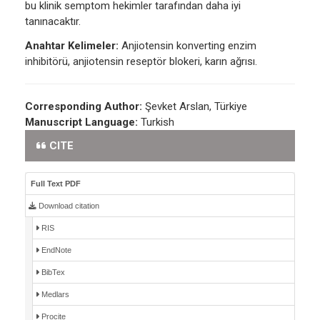
bu klinik semptom hekimler tarafından daha iyi
tanınacaktır.
Anahtar Kelimeler:
Anjiotensin konverting enzim
inhibitörü, anjiotensin reseptör blokeri, karın ağrısı.
Corresponding Author:
Şevket Arslan, Türkiye
Manuscript Language:
Turkish
CITE
Full Text PDF
Download citation
RIS
EndNote
BibTex
Medlars
Procite