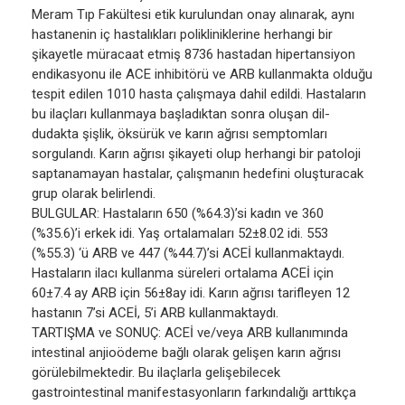
Meram Tıp Fakültesi etik kurulundan onay alınarak, aynı
hastanenin iç hastalıkları polikliniklerine herhangi bir
şikayetle müracaat etmiş 8736 hastadan hipertansiyon
endikasyonu ile ACE inhibitörü ve ARB kullanmakta olduğu
tespit edilen 1010 hasta çalışmaya dahil edildi. Hastaların
bu ilaçları kullanmaya başladıktan sonra oluşan dil-
dudakta şişlik, öksürük ve karın ağrısı semptomları
sorgulandı. Karın ağrısı şikayeti olup herhangi bir patoloji
saptanamayan hastalar, çalışmanın hedefini oluşturacak
grup olarak belirlendi.
BULGULAR: Hastaların 650 (%64.3)’si kadın ve 360
(%35.6)’i erkek idi. Yaş ortalamaları 52±8.02 idi. 553
(%55.3) ‘ü ARB ve 447 (%44.7)’si ACEİ kullanmaktaydı.
Hastaların ilacı kullanma süreleri ortalama ACEİ için
60±7.4 ay ARB için 56±8ay idi. Karın ağrısı tarifleyen 12
hastanın 7’si ACEİ, 5’i ARB kullanmaktaydı.
TARTIŞMA ve SONUÇ: ACEİ ve/veya ARB kullanımında
intestinal anjioödeme bağlı olarak gelişen karın ağrısı
görülebilmektedir. Bu ilaçlarla gelişebilecek
gastrointestinal manifestasyonların farkındalığı arttıkça