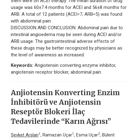
them were on ACEI therapy. The mean duration of drug
usage was 60±7.4 months for ACEI and 56±8 months for
ARB. A total of 12 patients (ACEI=7, ARB=5) was found
with abdominal pain.
DISCUSSION AND CONCLUSION: Abdominal pain due to
intestinal angioedema may be seen during ACEI and/or
ARB usage. The gastrointestinal adverse effects of
these drugs may be better recognized by physicians as
the level of awareness as increased.
Keywords:
Angiotensin converting enzyme inhibitor,
angiotensin receptor blocker, abdominal pain.
Anjiotensin Konverting Enzim
İnhibitörü ve Anjiotensin
Reseptör Blokeri İlaç
Tedavilerinde “Karın Ağrısı”
1
1
2
Şevket Arslan
, Ramazan Uçar
, Esma Uçar
, Bülent