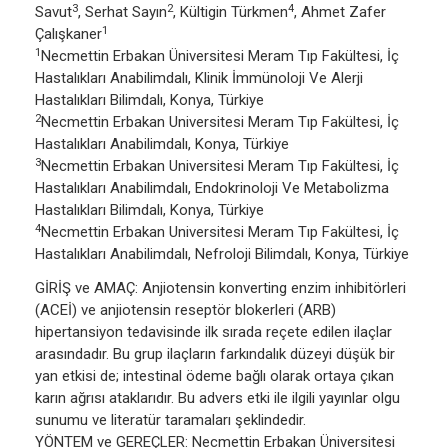
3
2
4
Savut
, Serhat Sayın
, Kültigin Türkmen
, Ahmet Zafer
1
Çalışkaner
1
Necmettin Erbakan Üniversitesi Meram Tıp Fakültesi, İç
Hastalıkları Anabilimdalı, Klinik İmmünoloji Ve Alerji
Hastalıkları Bilimdalı, Konya, Türkiye
2
Necmettin Erbakan Universitesi Meram Tıp Fakültesi, İç
Hastalıkları Anabilimdalı, Konya, Türkiye
3
Necmettin Erbakan Universitesi Meram Tıp Fakültesi, İç
Hastalıkları Anabilimdalı, Endokrinoloji Ve Metabolizma
Hastalıkları Bilimdalı, Konya, Türkiye
4
Necmettin Erbakan Universitesi Meram Tıp Fakültesi, İç
Hastalıkları Anabilimdalı, Nefroloji Bilimdalı, Konya, Türkiye
GİRİŞ ve AMAÇ: Anjiotensin konverting enzim inhibitörleri
(ACEİ) ve anjiotensin reseptör blokerleri (ARB)
hipertansiyon tedavisinde ilk sırada reçete edilen ilaçlar
arasındadır. Bu grup ilaçların farkındalık düzeyi düşük bir
yan etkisi de; intestinal ödeme bağlı olarak ortaya çıkan
karın ağrısı ataklarıdır. Bu advers etki ile ilgili yayınlar olgu
sunumu ve literatür taramaları şeklindedir.
YÖNTEM ve GEREÇLER: Necmettin Erbakan Üniversitesi