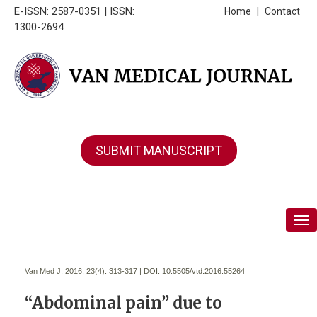
E-ISSN: 2587-0351 | ISSN:
Home
|
Contact
1300-2694
SUBMIT MANUSCRIPT
Tog
Van Med J. 2016; 23(4):
313-317 | DOI:
10.5505/vtd.2016.55264
“Abdominal pain” due to