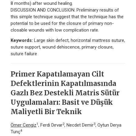
8 months) after wound healing.
DISCUSSION AND CONCLUSION: Preliminary results of
this simple technique suggest that the technique has the
potential to be used for the closure of primary non-
closable wounds with low complication rate.
Keywords:
Large skin defect, horizontal mattress suture,
suture support, wound dehiscence, primary closure,
suture failure
Primer Kapatılamayan Cilt
Defektlerinin Kapatılmasında
Gazlı Bez Destekli Matris Sütür
Uygulamaları: Basit ve Düşük
Maliyetli Bir Teknik
1
2
3
Ömer Cengiz
, Ferdi Dırvar
, Necdet Demir
, Oytun Derya
4
Tunç