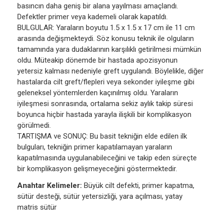
basıncın daha geniş bir alana yayılması amaçlandı.
Defektler primer veya kademeli olarak kapatıldı.
BULGULAR: Yaraların boyutu 1.5 x 1.5 x 17 cm ile 11 cm
arasında değişmekteydi. Söz konusu teknik ile olguların
tamamında yara dudaklarının karşılıklı getirilmesi mümkün
oldu. Müteakip dönemde bir hastada apozisyonun
yetersiz kalması nedeniyle greft uygulandı. Böylelikle, diğer
hastalarda cilt greft/flepleri veya sekonder iyileşme gibi
geleneksel yöntemlerden kaçınılmış oldu. Yaraların
iyileşmesi sonrasında, ortalama sekiz aylık takip süresi
boyunca hiçbir hastada yarayla ilişkili bir komplikasyon
görülmedi.
TARTIŞMA ve SONUÇ: Bu basit tekniğin elde edilen ilk
bulguları, tekniğin primer kapatılamayan yaraların
kapatılmasında uygulanabileceğini ve takip eden süreçte
bir komplikasyon gelişmeyeceğini göstermektedir.
Anahtar Kelimeler:
Büyük cilt defekti, primer kapatma,
sütür desteği, sütür yetersizliği, yara açılması, yatay
matris sütür