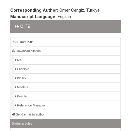
Corresponding Author:
Ömer Cengiz, Türkiye
Manuscript Language:
English
CITE
Full Text PDF
Download citation
RIS
EndNote
BibTex
Medlars
Procite
Reference Manager
Send email to author
Similar articles