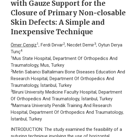
with Gauze Support for the
Closure of Primary Non-closable
Skin Defects: A Simple and
Inexpensive Technique
1
2
3
Ömer Cengiz
, Ferdi Dırvar
, Necdet Demir
, Oytun Derya
4
Tunç
1
Mus State Hospital, Department Of Orthopedics And
Traumatology, Mus, Turkey
2
Metin Sabancı Baltalimanı Bone Diseases Education And
Research Hospital, Department Of Orthopedics And
Traumatology, İstanbul, Turkey
3
Biruni University Medicine Faculty Hospital, Department
Of Orthopedics And Traumatology, İstanbul, Turkey
4
Marmara University Pendik Training And Research
Hospital, Department Of Orthopedics And Traumatology,
İstanbul, Turkey
INTRODUCTION: The study examined the feasibility of a
suturing technique involving the use of horizontal