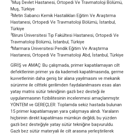
1
Muş Devlet Hastanesi, Ortopedi Ve Travmatoloji Bölümü,
Muş, Türkiye
2
Metin Sabancı Kemik Hastalıkları Eğitim Ve Araştırma
Hastanesi, Ortopedi Ve Travmatoloji Bölümü, İstanbul,
Türkiye
3
Biruni Üniversitesi Tıp Fakültesi Hastanesi, Ortopedi Ve
Travmatoloji Bölümü, İstanbul, Türkiye
4
Marmara Üniversitesi Pendik Eğitim Ve Araştırma
Hastanesi, Ortopedi Ve Travmatoloji Abd, İstanbul, Türkiye
GİRİŞ ve AMAÇ: Bu çalışmada, primer kapatılamayan cilt
defektlerinin primer ya da kademeli kapatılmasında, germe
kuvvetlerinin daha geniş bir alana yayılmasını ve mekanik
sürünme ile ciltteki gerilimden faydalanılmasını esas alan
yatay matris sütür tekniğinin gazlı bez desteği ile
uygulanmasının fizibilitesinin incelenmesi amaçlanmıştır.
YÖNTEM ve GEREÇLER: Toplamda sekiz hastada bulunan
15 primer kapatılamayan yara çalışmaya alındı. Yaraların
hiçbirinin direkt kapatılması mümkün değildi; bu yüzden
gazlı bez desteğiyle yatay sütür tekniğine başvuruldu.
Gazlı bez sütür materyali ile cilt arasına yerleştirilerek