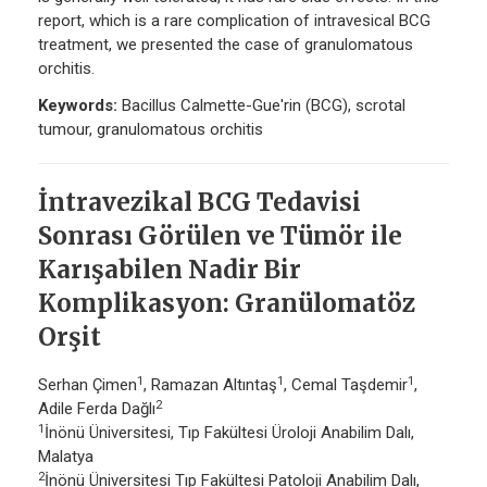
report, which is a rare complication of intravesical BCG
treatment, we presented the case of granulomatous
orchitis.
Keywords:
Bacillus Calmette-Gue'rin (BCG), scrotal
tumour, granulomatous orchitis
İntravezikal BCG Tedavisi
Sonrası Görülen ve Tümör ile
Karışabilen Nadir Bir
Komplikasyon: Granülomatöz
Orşit
1
1
1
Serhan Çimen
, Ramazan Altıntaş
, Cemal Taşdemir
,
2
Adile Ferda Dağlı
1
İnönü Üniversitesi, Tıp Fakültesi Üroloji Anabilim Dalı,
Malatya
2
İnönü Üniversitesi Tıp Fakültesi Patoloji Anabilim Dalı,