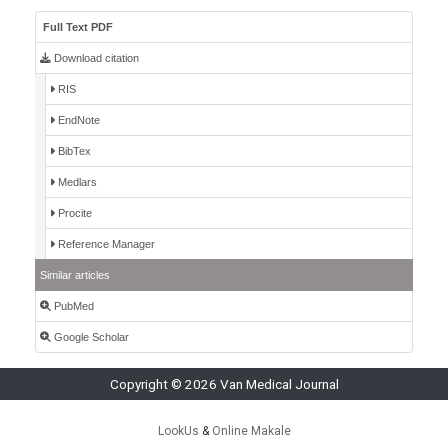
Full Text PDF
Download citation
RIS
EndNote
BibTex
Medlars
Procite
Reference Manager
Similar articles
PubMed
Google Scholar
Copyright © 2026 Van Medical Journal
LookUs
&
Online Makale