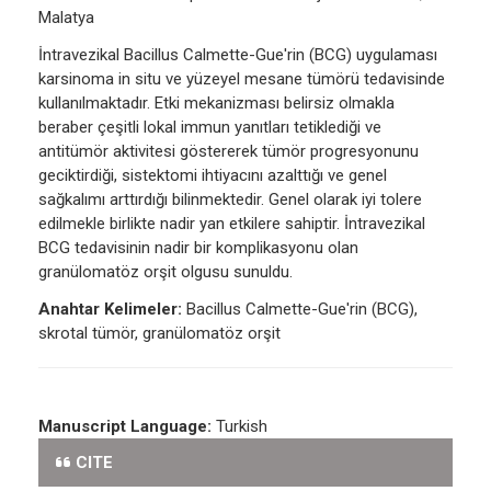
Malatya
İntravezikal Bacillus Calmette-Gue'rin (BCG) uygulaması
karsinoma in situ ve yüzeyel mesane tümörü tedavisinde
kullanılmaktadır. Etki mekanizması belirsiz olmakla
beraber çeşitli lokal immun yanıtları tetiklediği ve
antitümör aktivitesi göstererek tümör progresyonunu
geciktirdiği, sistektomi ihtiyacını azalttığı ve genel
sağkalımı arttırdığı bilinmektedir. Genel olarak iyi tolere
edilmekle birlikte nadir yan etkilere sahiptir. İntravezikal
BCG tedavisinin nadir bir komplikasyonu olan
granülomatöz orşit olgusu sunuldu.
Anahtar Kelimeler:
Bacillus Calmette-Gue'rin (BCG),
skrotal tümör, granülomatöz orşit
Manuscript Language:
Turkish
CITE