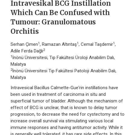
Intravesikal BCG Instillation
Which Can Be Confused with
Tumour: Granulomatous
Orchitis
1
1
1
Serhan Çimen
, Ramazan Altıntaş
, Cemal Taşdemir
,
2
Adile Ferda Dağlı
1
İnönü Üniversitesi, Tıp Fakültesi Üroloji Anabilim Dalı,
Malatya
2
İnönü Üniversitesi Tıp Fakültesi Patoloji Anabilim Dalı,
Malatya
Intravesical Bacillus Calmette-Gue'rin instillations have
been used in treatment of carcinoma in situ and
superficial tumor of bladder. Although the mechanism of
effect of BCG is unclear, that is known to delay tumor
progression, to decrease the need for cystectomy and to
increase overall survival via stimulating various local
immune responses and having antitumor activity. While it
is generally well tolerated, it has rare side effects. In this