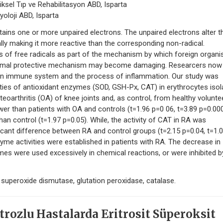
iksel Tıp ve Rehabilitasyon ABD, Isparta
yoloji ABD, Isparta
tains one or more unpaired electrons. The unpaired electrons alter t
lly making it more reactive than the corresponding non-radical.
 of free radicals as part of the mechanism by which foreign organ
s normal protective mechanism may become damaging. Researcers now
ers in immune system and the process of inflammation. Our study was
ities of antioxidant enzymes (SOD, GSH-Px, CAT) in erythrocytes isol
teoarthritis (OA) of knee joints and, as control, from healthy volunte
wer than patients with OA and controls (t=1.96 p=0 06, t=3.89 p=0.00
han control (t=1.97 p=0.05). While, the activity of CAT in RA was
ficant difference between RA and control groups (t=2.15 p=0.04, t=1.
yme activities were established in patients with RA. The decrease in
s were used excessively in chemical reactions, or were inhibited b
, superoxide dismutase, glutation peroxidase, catalase.
trozlu Hastalarda Eritrosit Süperoksit