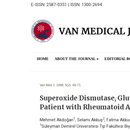
E-ISSN: 2587-0351 | ISSN: 1300-2694
HOME
ABOUT THE JOURNAL
EDITORIAL 
Van Med J. 1998; 5(2):
66-71
Superoxide Dismutase, Glut
Patient with Rheumatoid Ar
1
2
Mehmet Akdoğan
, Selami Akkuş
, Fatma Akku
1
Süleyman Demirel Üniversitesi Tıp Fakültesi Bi