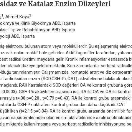
sidaz ve Katalaz Enzim Düzeyleri
1
3
ş
, Ahmet Koyu
yokimya ve Klinik Biyokimya ABD, Isparta
iksel Tıp ve Rehabilitasyon ABD, Isparta
yoloji ABD, Isparta
miş elektronu bulunan atom veya moleküllerdir. Bu eşleşmemiş elektr
arak onları reaktif hale getirirler. Aktif fagositler tarafından, yabanc
est radikal üretimi meydana gelir. Kronik inflamasyonlar esnasında b
n olacak düzeye gelebilmektedir. Son zamanlarda, serbest radikalle
duğu tanımlanmıştır. Çalışmamızda, romatoid artrit ve diz osteoartrit
itrosit antioksidan enzim (SOD,GSH-Px,CAT) aktivitelerine bakılarak oksid
 amaçlandı. RA'li hastalardaki SOD değerleri OA ve kontrol grubuna gör
p=0.0003). GSH-Px aktiviteleri arasında ise, RA ile OA ve OA ile kontrol
ırasıyla t=.08 p=0.28 , t=0.79 p=0.43), RA ile kontrol grubu arasmdaki 
 hastalarda GSH-Px aktivitesi kontrol grubundan daha düşük idi. CAT
 düşük iken (t=2.15 p=0.04), RA ile kontrol grubu arasında önemli bir fa
savunma sistemlerinden olan enzim aktivitelerinde azalma olmaktadır
a miktarda kullanılmasına veya serbest radikallerle inhibisyonuna bağ