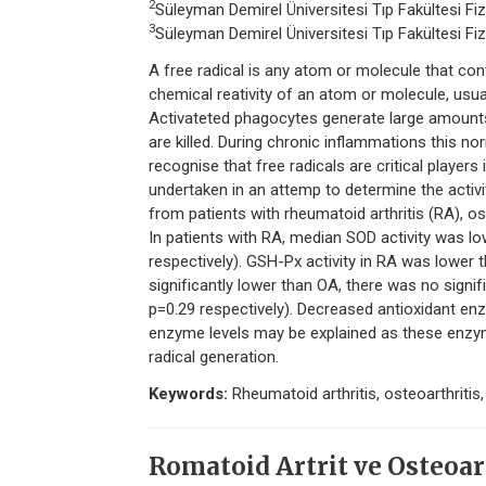
2
Süleyman Demirel Üniversitesi Tıp Fakültesi Fiz
3
Süleyman Demirel Üniversitesi Tıp Fakültesi Fiz
A free radical is any atom or molecule that con
chemical reativity of an atom or molecule, usua
Activateted phagocytes generate large amounts
are killed. During chronic inflammations thi
recognise that free radicals are critical play
undertaken in an attemp to determine the activ
from patients with rheumatoid arthritis (RA), os
In patients with RA, median SOD activity was lo
respectively). GSH-Px activity in RA was lower t
significantly lower than OA, there was no signi
p=0.29 respectively). Decreased antioxidant enz
enzyme levels may be explained as these enzyme
radical generation.
Keywords:
Rheumatoid arthritis, osteoarthritis
Romatoid Artrit ve Osteoar