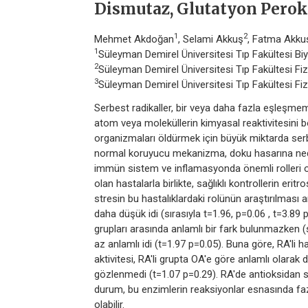
Dismutaz, Glutatyon Perok
1
2
Mehmet Akdoğan
, Selami Akkuş
, Fatma Akku
1
Süleyman Demirel Üniversitesi Tıp Fakültesi Bi
2
Süleyman Demirel Üniversitesi Tıp Fakültesi Fiz
3
Süleyman Demirel Üniversitesi Tıp Fakültesi Fiz
Serbest radikaller, bir veya daha fazla eşleşme
atom veya moleküllerin kimyasal reaktivitesini boz
organizmaları öldürmek için büyük miktarda serb
normal koruyucu mekanizma, doku hasarına nede
immün sistem ve inflamasyonda önemli rolleri ol
olan hastalarla birlikte, sağlıklı kontrollerin er
stresin bu hastalıklardaki rolünün araştırılması
daha düşük idi (sırasıyla t=1.96, p=0.06 , t=3.89 
grupları arasında anlamlı bir fark bulunmazken (s
az anlamlı idi (t=1.97 p=0.05). Buna göre, RA'li
aktivitesi, RA'li grupta OA'e göre anlamlı olarak
gözlenmedi (t=1.07 p=0.29). RA'de antioksidan 
durum, bu enzimlerin reaksiyonlar esnasında fazl
olabilir.