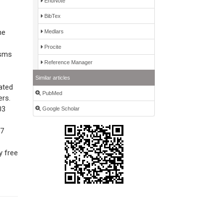
EndNote
BibTex
he
Medlars
Procite
isms
Reference Manager
Similar articles
ated
PubMed
ers.
03
Google Scholar
07
y free