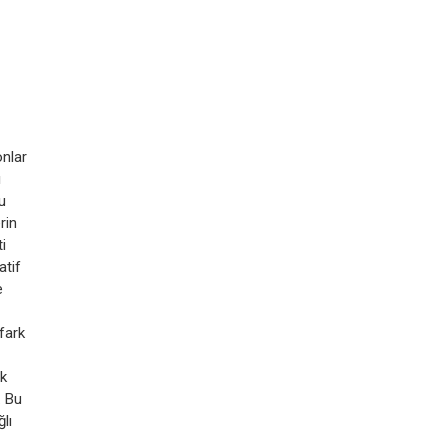
onlar
ı
u
rin
i
atif
e
fark
rk
. Bu
lı