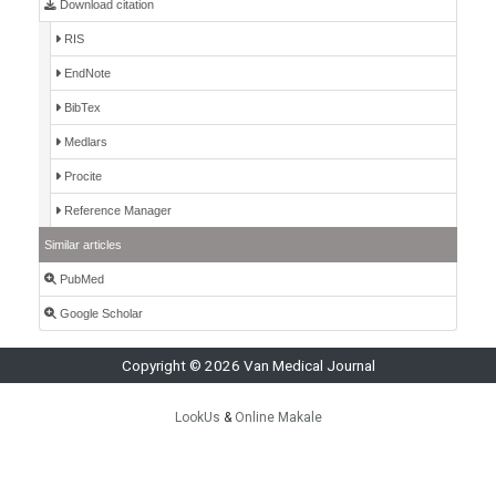
Download citation
RIS
EndNote
BibTex
Medlars
Procite
Reference Manager
Similar articles
PubMed
Google Scholar
Copyright © 2026 Van Medical Journal
LookUs
&
Online Makale