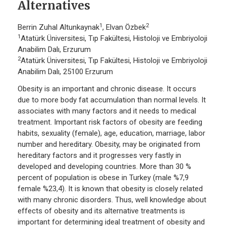
Alternatives
1
2
Berrin Zuhal Altunkaynak
, Elvan Özbek
1
Atatürk Üniversitesi, Tıp Fakültesi, Histoloji ve Embriyoloji
Anabilim Dalı, Erzurum
2
Atatürk Üniversitesi, Tıp Fakültesi, Histoloji ve Embriyoloji
Anabilim Dalı, 25100 Erzurum
Obesity is an important and chronic disease. It occurs
due to more body fat accumulation than normal levels. It
associates with many factors and it needs to medical
treatment. Important risk factors of obesity are feeding
habits, sexuality (female), age, education, marriage, labor
number and hereditary. Obesity, may be originated from
hereditary factors and it progresses very fastly in
developed and developing countries. More than 30 %
percent of population is obese in Turkey (male %7,9
female %23,4). It is known that obesity is closely related
with many chronic disorders. Thus, well knowledge about
effects of obesity and its alternative treatments is
important for determining ideal treatment of obesity and