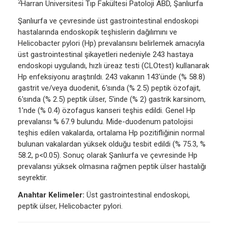
2
Harran Üniversitesi Tıp Fakültesi Patoloji ABD, Şanlıurfa
Şanlıurfa ve çevresinde üst gastrointestinal endoskopi
hastalarında endoskopik teşhislerin dağılımını ve
Helicobacter pylori (Hp) prevalansını belirlemek amacıyla
üst gastrointestinal şikayetleri nedeniyle 243 hastaya
endoskopi uygulandı, hızlı üreaz testi (CLOtest) kullanarak
Hp enfeksiyonu araştırıldı. 243 vakanın 143'ünde (% 58.8)
gastrit ve/veya duodenit, 6'sında (% 2.5) peptik özofajit,
6'sında (% 2.5) peptik ülser, 5'inde (% 2) gastrik karsinom,
1'nde (% 0.4) özofagus kanseri teşhis edildi. Genel Hp
prevalansı % 67.9 bulundu. Mide-duodenum patolojisi
teşhis edilen vakalarda, ortalama Hp pozitifliğinin normal
bulunan vakalardan yüksek olduğu tesbit edildi (% 75.3, %
58.2, p<0.05). Sonuç olarak Şanlıurfa ve çevresinde Hp
prevalansı yüksek olmasına rağmen peptik ülser hastalığı
seyrektir.
Anahtar Kelimeler:
Üst gastrointestinal endoskopi,
peptik ülser, Helicobacter pylori.