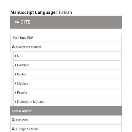
Manuscript Language:
Turkish
CITE
Full Text PDF
Download citation
RIS
EndNote
BibTex
Medlars
Procite
Reference Manager
Similar articles
PubMed
Google Scholar