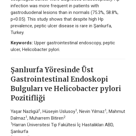
infection was more frequent in patients with
gastroduodenal lesions than in normals (75.3%, 58.8%,
p<0.05). This study shows that despite high Hp
prevalence, peptic ulcer disease is rare in Şanlıurfa,
Turkey.
Keywords:
Upper gastrointestinal endoscopy, peptic
ulcer, Helicobacter pylori.
Şanlıurfa Yöresinde Üst
Gastrointestinal Endoskopi
Bulguları ve Helicobacter pylori
Pozitifliği
1
1
1
Yaşar Nazlıgül
, Hüseyin Uslusoy
, Nevin Yılmaz
, Mahmut
1
2
Dalmaz
, Muharrem Bitiren
1
Harran Üniversitesi Tıp Fakültesi İç Hastalıkları ABD,
Şanlıurfa