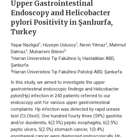
Upper Gastrointestinal
Endoscopy and Helicobacter
pylori Positivity in Şanlıurfa,
Turkey
1
1
1
Yaşar Nazlıgül
, Hüseyin Uslusoy
, Nevin Yılmaz
, Mahmut
1
2
Dalmaz
, Muharrem Bitiren
1
Harran Üniversitesi Tıp Fakültesi İç Hastalıkları ABD,
Şanlıurfa
2
Harran Üniversitesi Tıp Fakültesi Patoloji ABD, Şanlıurfa
In this study, we aimed to investigate the upper
gastrointestinal endoscopic findings and Helicobacter
pylori(Hp) infection in 243 patients referred to our
endoscopy unit for various upper gastrointestinal
complaints. Hp infection was detected by rapid urease
test (CLOtest). One hundred fourty three (59%) gastritis
and/or duodenitis, 6(2.5%) peptic esophagitis, 6(2.5%)
peptic ulcers, 5(2.5%) stomach cancer, 1(0.4%)
esophageal cancer were diagnosed endoscopically. Hp