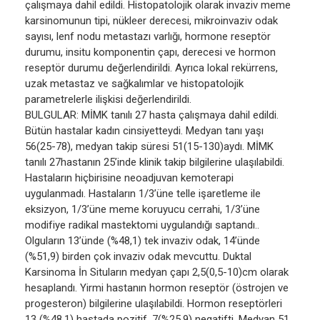
çalışmaya dahil edildi. Histopatolojik olarak invaziv meme
karsinomunun tipi, nükleer derecesi, mikroinvaziv odak
sayısı, lenf nodu metastazı varlığı, hormone reseptör
durumu, insitu komponentin çapı, derecesi ve hormon
reseptör durumu değerlendirildi. Ayrıca lokal rekürrens,
uzak metastaz ve sağkalımlar ve histopatolojik
parametrelerle ilişkisi değerlendirildi.
BULGULAR: MİMK tanılı 27 hasta çalışmaya dahil edildi.
Bütün hastalar kadın cinsiyetteydi. Medyan tanı yaşı
56(25-78), medyan takip süresi 51(15-130)aydı. MİMK
tanılı 27hastanın 25’inde klinik takip bilgilerine ulaşılabildi.
Hastaların hiçbirisine neoadjuvan kemoterapi
uygulanmadı. Hastaların 1/3’üne telle işaretleme ile
eksizyon, 1/3’üne meme koruyucu cerrahi, 1/3’üne
modifiye radikal mastektomi uygulandığı saptandı..
Olguların 13’ünde (%48,1) tek invaziv odak, 14’ünde
(%51,9) birden çok invaziv odak mevcuttu. Duktal
Karsinoma İn Situların medyan çapı 2,5(0,5-10)cm olarak
hesaplandı. Yirmi hastanın hormon reseptör (östrojen ve
progesteron) bilgilerine ulaşılabildi. Hormon reseptörleri
13 (%48,1) hastada pozitif, 7(%25,9) negatifti. Medyan 51