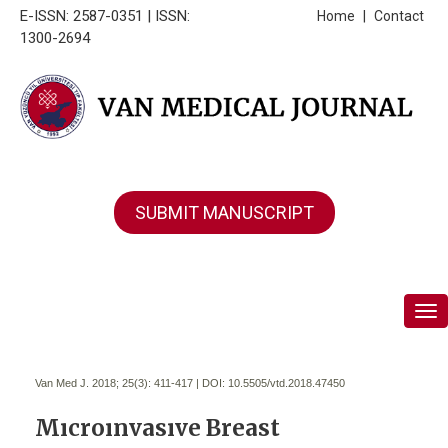
E-ISSN: 2587-0351 | ISSN:
Home
|
Contact
1300-2694
SUBMIT MANUSCRIPT
Tog
Van Med J. 2018; 25(3):
411-417 | DOI:
10.5505/vtd.2018.47450
Mıcroınvasıve Breast