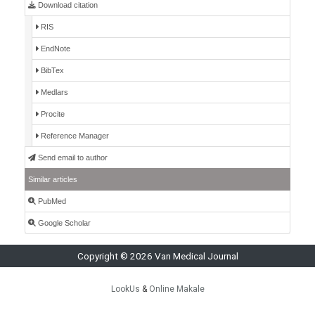
Download citation
RIS
EndNote
BibTex
Medlars
Procite
Reference Manager
Send email to author
Similar articles
PubMed
Google Scholar
Copyright © 2026 Van Medical Journal
LookUs
&
Online Makale