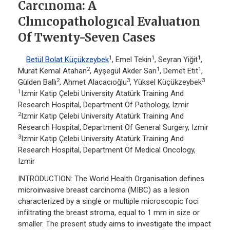
Carcınoma: A
Clınıcopathologıcal Evaluatıon
Of Twenty-Seven Cases
1
1
1
Betül Bolat Küçükzeybek
, Emel Tekin
, Seyran Yiğit
,
2
1
1
Murat Kemal Atahan
, Ayşegül Akder Sarı
, Demet Etit
,
2
3
3
Gülden Ballı
, Ahmet Alacacıoğlu
, Yüksel Küçükzeybek
1
Izmir Katip Çelebi University Atatürk Training And
Research Hospital, Department Of Pathology, Izmir
2
Izmir Katip Çelebi University Atatürk Training And
Research Hospital, Department Of General Surgery, Izmir
3
Izmir Katip Çelebi University Atatürk Training And
Research Hospital, Department Of Medical Oncology,
Izmir
INTRODUCTION: The World Health Organisation defines
microinvasive breast carcinoma (MIBC) as a lesion
characterized by a single or multiple microscopic foci
infiltrating the breast stroma, equal to 1 mm in size or
smaller. The present study aims to investigate the impact