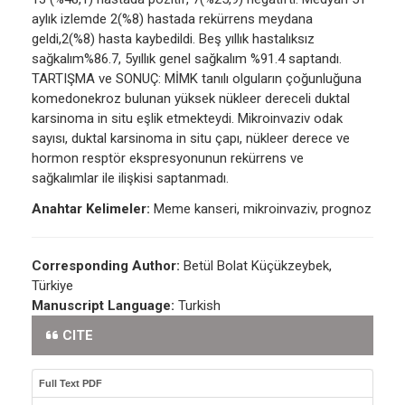
aylık izlemde 2(%8) hastada rekürrens meydana
geldi,2(%8) hasta kaybedildi. Beş yıllık hastalıksız
sağkalım%86.7, 5yıllık genel sağkalım %91.4 saptandı.
TARTIŞMA ve SONUÇ: MİMK tanılı olguların çoğunluğuna
komedonekroz bulunan yüksek nükleer dereceli duktal
karsinoma in situ eşlik etmekteydi. Mikroinvaziv odak
sayısı, duktal karsinoma in situ çapı, nükleer derece ve
hormon resptör ekspresyonunun rekürrens ve
sağkalımlar ile ilişkisi saptanmadı.
Anahtar Kelimeler:
Meme kanseri, mikroinvaziv, prognoz
Corresponding Author:
Betül Bolat Küçükzeybek,
Türkiye
Manuscript Language:
Turkish
CITE
Full Text PDF