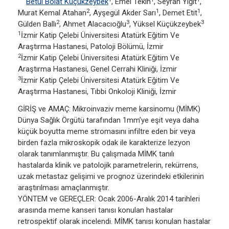
Betül Bolat Küçükzeybek
, Emel Tekin
, Seyran Yiğit
,
2
1
1
Murat Kemal Atahan
, Ayşegül Akder Sarı
, Demet Etit
,
2
3
3
Gülden Ballı
, Ahmet Alacacıoğlu
, Yüksel Küçükzeybek
1
İzmir Katip Çelebi Üniversitesi Atatürk Eğitim Ve
Araştırma Hastanesi, Patoloji Bölümü, İzmir
2
İzmir Katip Çelebi Üniversitesi Atatürk Eğitim Ve
Araştırma Hastanesi, Genel Cerrahi Kliniği, İzmir
3
İzmir Katip Çelebi Üniversitesi Atatürk Eğitim Ve
Araştırma Hastanesi, Tıbbi Onkoloji Kliniği, İzmir
GİRİŞ ve AMAÇ: Mikroinvaziv meme karsinomu (MİMK)
Dünya Sağlık Örgütü tarafından 1mm’ye eşit veya daha
küçük boyutta meme stromasını infiltre eden bir veya
birden fazla mikroskopik odak ile karakterize lezyon
olarak tanımlanmıştır. Bu çalışmada MİMK tanılı
hastalarda klinik ve patolojik parametrelerin, rekürrens,
uzak metastaz gelişimi ve prognoz üzerindeki etkilerinin
araştırılması amaçlanmıştır.
YÖNTEM ve GEREÇLER: Ocak 2006-Aralık 2014 tarihleri
arasında meme kanseri tanısı konulan hastalar
retrospektif olarak incelendi. MİMK tanısı konulan hastalar