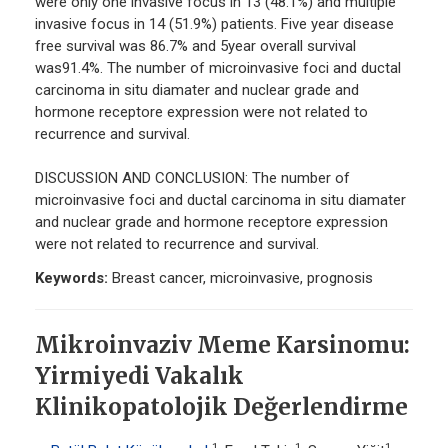
were only one invasive focus in 13 (48.1%) and multiple
invasive focus in 14 (51.9%) patients. Five year disease
free survival was 86.7% and 5year overall survival
was91.4%. The number of microinvasive foci and ductal
carcinoma in situ diamater and nuclear grade and
hormone receptore expression were not related to
recurrence and survival.
DISCUSSION AND CONCLUSION: The number of
microinvasive foci and ductal carcinoma in situ diamater
and nuclear grade and hormone receptore expression
were not related to recurrence and survival.
Keywords:
Breast cancer, microinvasive, prognosis
Mikroinvaziv Meme Karsinomu:
Yirmiyedi Vakalık
Klinikopatolojik Değerlendirme
1
1
1