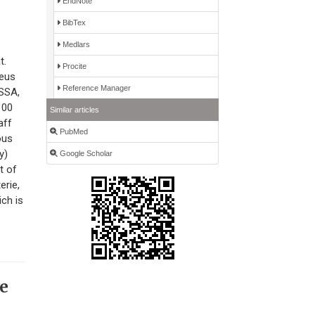
EndNote
BibTex
Medlars
t.
Procite
reus
Reference Manager
MSSA,
100
Similar articles
aff
PubMed
ous
y)
Google Scholar
t of
erie,
ich is
de