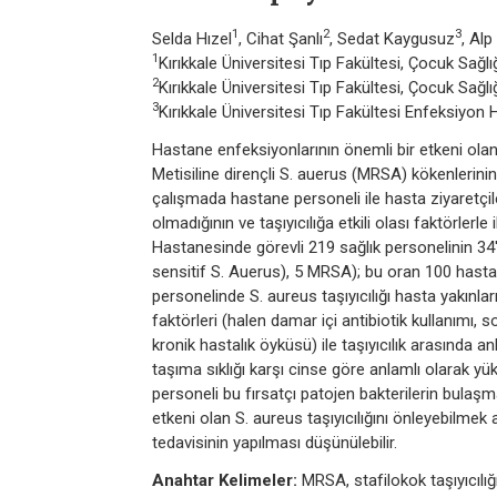
1
2
3
Selda Hızel
, Cihat Şanlı
, Sedat Kaygusuz
, Alp
1
Kırıkkale Üniversitesi Tıp Fakültesi, Çocuk Sağlığ
2
Kırıkkale Üniversitesi Tıp Fakültesi, Çocuk Sağlığ
3
Kırıkkale Üniversitesi Tıp Fakültesi Enfeksiyon Ha
Hastane enfeksiyonlarının önemli bir etkeni olan 
Metisiline dirençli S. auerus (MRSA) kökenlerini
çalışmada hastane personeli ile hasta ziyaretçil
olmadığının ve taşıyıcılığa etkili olası faktörlerle
Hastanesinde görevli 219 sağlık personelinin 34'
sensitif S. Auerus), 5 MRSA); bu oran 100 hasta
personelinde S. aureus taşıyıcılığı hasta yakınla
faktörleri (halen damar içi antibiotik kullanımı
kronik hastalık öyküsü) ile taşıyıcılık arasında 
taşıma sıklığı karşı cinse göre anlamlı olarak y
personeli bu fırsatçı patojen bakterilerin bula
etkeni olan S. aureus taşıyıcılığını önleyebilme
tedavisinin yapılması düşünülebilir.
Anahtar Kelimeler:
MRSA, stafilokok taşıyıcılı