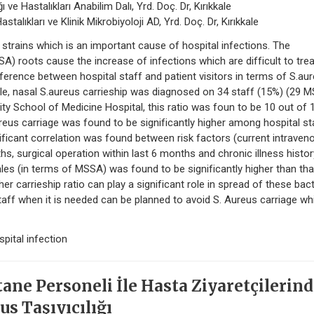
ı ve Hastalıkları Anabilim Dalı, Yrd. Doç. Dr, Kırıkkale
stalıkları ve Klinik Mikrobiyoloji AD, Yrd. Doç. Dr, Kırıkkale
 strains which is an important cause of hospital infections. The
A) roots cause the increase of infections which are difficult to trea
fference between hospital staff and patient visitors in terms of S.au
ile, nasal S.aureus carrieship was diagnosed on 34 staff (15%) (29 
ity School of Medicine Hospital, this ratio was foun to be 10 out of 
reus carriage was found to be significantly higher among hospital st
nificant correlation was found between risk factors (current intraven
ths, surgical operation within last 6 months and chronic illness histor
les (in terms of MSSA) was found to be significantly higher than tha
er carrieship ratio can play a significant role in spread of these bact
taff when it is needed can be planned to avoid S. Aureus carriage wh
pital infection
ane Personeli İle Hasta Ziyaretçilerin
s Taşıyıcılığı