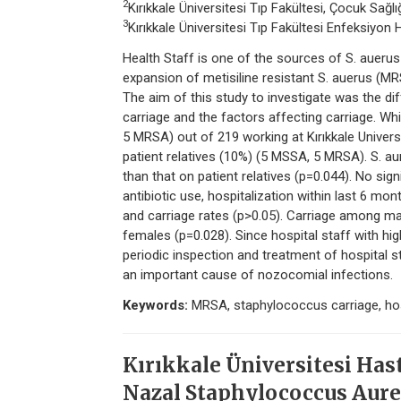
2
Kırıkkale Üniversitesi Tıp Fakültesi, Çocuk Sağlığ
3
Kırıkkale Üniversitesi Tıp Fakültesi Enfeksiyon Ha
Health Staff is one of the sources of S. auerus
expansion of metisiline resistant S. auerus (MRS
The aim of this study to investigate was the di
carriage and the factors affecting carriage. Wh
5 MRSA) out of 219 working at Kırıkkale Univers
patient relatives (10%) (5 MSSA, 5 MRSA). S. au
than that on patient relatives (p=0.044). No sig
antibiotic use, hospitalization within last 6 mon
and carriage rates (p>0.05). Carriage among ma
females (p=0.028). Since hospital staff with high
periodic inspection and treatment of hospital s
an important cause of nozocomial infections.
Keywords:
MRSA, staphylococcus carriage, hos
Kırıkkale Üniversitesi Hast
Nazal Staphylococcus Aureu