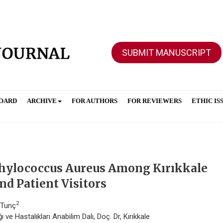
SUBMIT MANUSCRIPT
BOARD
ARCHIVE
FOR AUTHORS
FOR REVIEWERS
ETHIC IS
phylococcus Aureus Among Kırıkkale
nd Patient Visitors
2
 Tunç
ı ve Hastalıkları Anabilim Dalı, Doç. Dr, Kırıkkale