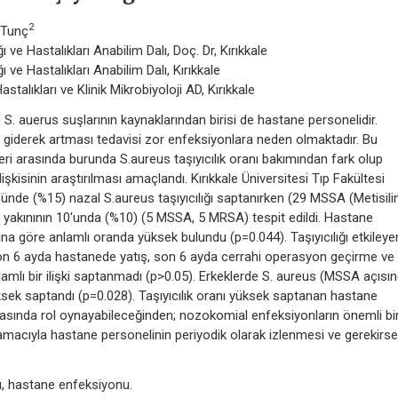
2
 Tunç
ı ve Hastalıkları Anabilim Dalı, Doç. Dr, Kırıkkale
ı ve Hastalıkları Anabilim Dalı, Kırıkkale
stalıkları ve Klinik Mikrobiyoloji AD, Kırıkkale
S. auerus suşlarının kaynaklarından birisi de hastane personelidir.
n giderek artması tedavisi zor enfeksiyonlara neden olmaktadır. Bu
eri arasında burunda S.aureus taşıyıcılık oranı bakımından fark olup
 ilişkisinin araştırılması amaçlandı. Kırıkkale Üniversitesi Tıp Fakültesi
ünde (%15) nazal S.aureus taşıyıcılığı saptanırken (29 MSSA (Metisili
 yakınının 10'unda (%10) (5 MSSA, 5 MRSA) tespit edildi. Hastane
rına göre anlamlı oranda yüksek bulundu (p=0.044). Taşıyıcılığı etkileye
, son 6 ayda hastanede yatış, son 6 ayda cerrahi operasyon geçirme ve
anlamlı bir ilişki saptanmadı (p>0.05). Erkeklerde S. aureus (MSSA açısı
üksek saptandı (p=0.028). Taşıyıcılık oranı yüksek saptanan hastane
şmasında rol oynayabileceğinden; nozokomial enfeksiyonların önemli bi
k amacıyla hastane personelinin periyodik olarak izlenmesi ve gerekirse
ğı, hastane enfeksiyonu.