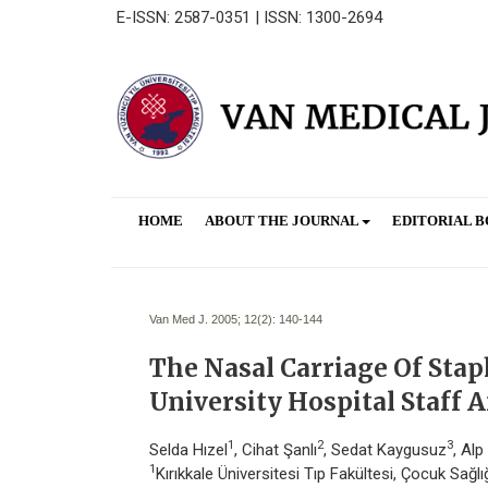
E-ISSN: 2587-0351 | ISSN: 1300-2694
HOME
ABOUT THE JOURNAL
EDITORIAL 
Van Med J. 2005; 12(2):
140-144
The Nasal Carriage Of Sta
University Hospital Staff A
1
2
3
Selda Hızel
, Cihat Şanlı
, Sedat Kaygusuz
, Alp
1
Kırıkkale Üniversitesi Tıp Fakültesi, Çocuk Sağlığ