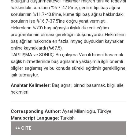
olduğunu düşünmekteydi. Hekimler migren tanı ve tedavisi
hakkındaki soruların %6.7-47.5’ine, gerilim tipi baş ağrısı
sorularının %11.7-40.8’ine, küme tipi baş ağrısı hakkındaki
soruların ise %16.7-37.5’ine doğru yanıt vermişti.
Hekimlerin %70’i baş ağrısıyla ilişkili düzenli eğitim
programlarının olması gerektiğini düşünüyordu. Hekimlerin
baş ağrıları hakkında en fazla ihtiyaç duydukları kaynaklar
online kaynaklardı (%67,5).
TARTIŞMA ve SONUÇ: Bu çalışma Van ili birinci basamak
sağlık hizmetlerinde baş ağrılarına yaklaşımla ilgili önemli
bilgiler sağlamış ve bu konuda sürekli eğitimin gerekliliğine
ışık tutmuştur.
Anahtar Kelimeler:
Baş ağrısı, birinci basamak, bilgi, aile
hekimleri
Corresponding Author:
Aysel Milanlıoğlu, Türkiye
Manuscript Language:
Turkish
CITE