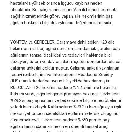
hastalarda yüksek oranda işgücü kaybına neden
olmaktadır. Bu çalışmanın amacı Van ili birinci basamak
sağlık hizmetlerinde görev yapan aile hekimlerinin baş
ağrıları hakkında bilgi düzeylerinin değerlendirilmesidir.
YÖNTEM ve GEREÇLER: Çalışmaya dahil edilen 120 aile
hekimi primer baş ağrısı sendromlarından sık görülen baş
ağrılarının tanısal özellikleri ve tedavileri hakkında bilgi
düzeyleri, tutum ve davranışlarını içeren sorulardan oluşan
çalışma anketini doldurmuştur. Çalışma anketi yayınlanan
tedavi rehberlerine ve International Headache Society
(IHS) tanı kriterlerine uygun bir şekilde hazırlanmıştır.
BULGULAR: 120 hekimin sadece %4.2’sinin aile hekimliği
ihtisası vardı, diğerleri genel pratisyen hekimdi. Hekimlerin
%29.2’si baş ağrısı tanı ve tedavisinde bilgi ve tecrübelerini
yeterli bulmaktaydı. Katılımcıların %73.3’ü baş ağrısıyla ilgili
mezuniyet öncesinde aldıkları eğitimin yetersiz olduğunu
düşünmekteydi. Hekimlerin sadece %55’i primer baş
ağrıları tanısında anamnezin en önemli tanısal araç