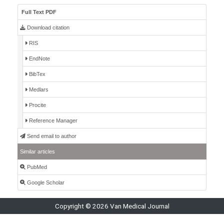
Full Text PDF
Download citation
RIS
EndNote
BibTex
Medlars
Procite
Reference Manager
Send email to author
Similar articles
PubMed
Google Scholar
Copyright © 2026 Van Medical Journal