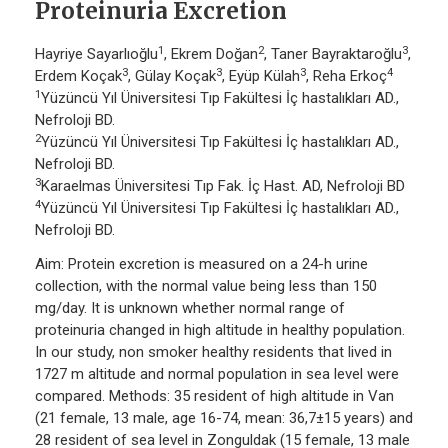
Proteinuria Excretion
1
2
3
Hayriye Sayarlıoğlu
, Ekrem Doğan
, Taner Bayraktaroğlu
,
3
3
3
4
Erdem Koçak
, Gülay Koçak
, Eyüp Külah
, Reha Erkoç
1
Yüzüncü Yıl Üniversitesi Tıp Fakültesi İç hastalıkları AD.,
Nefroloji BD.
2
Yüzüncü Yıl Üniversitesi Tıp Fakültesi İç hastalıkları AD.,
Nefroloji BD.
3
Karaelmas Üniversitesi Tıp Fak. İç Hast. AD, Nefroloji BD
4
Yüzüncü Yıl Üniversitesi Tıp Fakültesi İç hastalıkları AD.,
Nefroloji BD.
Aim: Protein excretion is measured on a 24-h urine
collection, with the normal value being less than 150
mg/day. It is unknown whether normal range of
proteinuria changed in high altitude in healthy population.
In our study, non smoker healthy residents that lived in
1727 m altitude and normal population in sea level were
compared. Methods: 35 resident of high altitude in Van
(21 female, 13 male, age 16-74, mean: 36,7±15 years) and
28 resident of sea level in Zonguldak (15 female, 13 male