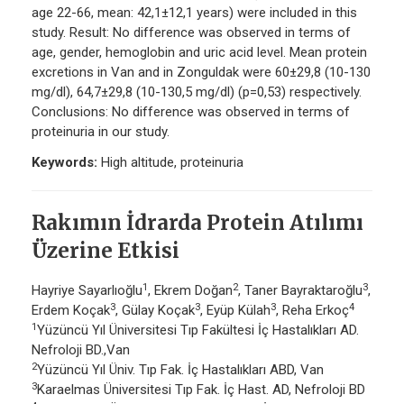
age 22-66, mean: 42,1±12,1 years) were included in this
study. Result: No difference was observed in terms of
age, gender, hemoglobin and uric acid level. Mean protein
excretions in Van and in Zonguldak were 60±29,8 (10-130
mg/dl), 64,7±29,8 (10-130,5 mg/dl) (p=0,53) respectively.
Conclusions: No difference was observed in terms of
proteinuria in our study.
Keywords:
High altitude, proteinuria
Rakımın İdrarda Protein Atılımı
Üzerine Etkisi
1
2
3
Hayriye Sayarlıoğlu
, Ekrem Doğan
, Taner Bayraktaroğlu
,
3
3
3
4
Erdem Koçak
, Gülay Koçak
, Eyüp Külah
, Reha Erkoç
1
Yüzüncü Yıl Üniversitesi Tıp Fakültesi İç Hastalıkları AD.
Nefroloji BD.,Van
2
Yüzüncü Yıl Üniv. Tıp Fak. İç Hastalıkları ABD, Van
3
Karaelmas Üniversitesi Tıp Fak. İç Hast. AD, Nefroloji BD