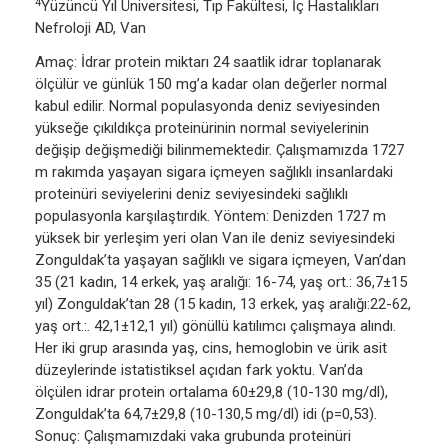
4
Yüzüncü Yıl Üniversitesi, Tıp Fakültesi, İç Hastalıkları
Nefroloji AD, Van
Amaç: İdrar protein miktarı 24 saatlik idrar toplanarak
ölçülür ve günlük 150 mg’a kadar olan değerler normal
kabul edilir. Normal populasyonda deniz seviyesinden
yükseğe çıkıldıkça proteinürinin normal seviyelerinin
değişip değişmediği bilinmemektedir. Çalışmamızda 1727
m rakımda yaşayan sigara içmeyen sağlıklı insanlardaki
proteinüri seviyelerini deniz seviyesindeki sağlıklı
populasyonla karşılaştırdık. Yöntem: Denizden 1727 m
yüksek bir yerleşim yeri olan Van ile deniz seviyesindeki
Zonguldak’ta yaşayan sağlıklı ve sigara içmeyen, Van’dan
35 (21 kadın, 14 erkek, yaş aralığı: 16-74, yaş ort.: 36,7±15
yıl) Zonguldak’tan 28 (15 kadın, 13 erkek, yaş aralığı:22-62,
yaş ort.:. 42,1±12,1 yıl) gönüllü katılımcı çalışmaya alındı.
Her iki grup arasında yaş, cins, hemoglobin ve ürik asit
düzeylerinde istatistiksel açıdan fark yoktu. Van’da
ölçülen idrar protein ortalama 60±29,8 (10-130 mg/dl),
Zonguldak’ta 64,7±29,8 (10-130,5 mg/dl) idi (p=0,53).
Sonuç: Çalışmamızdaki vaka grubunda proteinüri