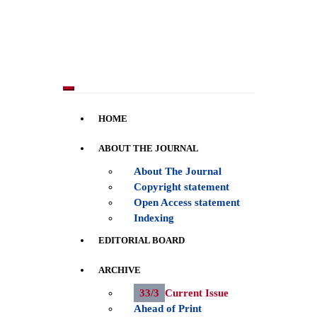
Toggle navigation
HOME
ABOUT THE JOURNAL
About The Journal
Copyright statement
Open Access statement
Indexing
EDITORIAL BOARD
ARCHIVE
33/3
Current Issue
Ahead of Print