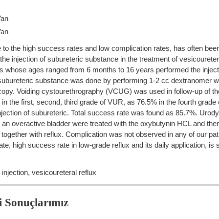
Van
Van
to the high success rates and low complication rates, has often been 
 the injection of subureteric substance in the treatment of vesicourete
s whose ages ranged from 6 months to 16 years performed the injectio
f subureteric substance was done by performing 1-2 cc dextranomer wi
toscopy. Voiding cystourethrography (VCUG) was used in follow-up of th
in the first, second, third grade of VUR, as 76.5% in the fourth grade
jection of subureteric. Total success rate was found as 85.7%. Urody
had an overactive bladder were treated with the oxybutynin HCL and the
together with reflux. Complication was not observed in any of our pat
te, high success rate in low-grade reflux and its daily application, is s
njection, vesicoureteral reflux
i Sonuçlarımız