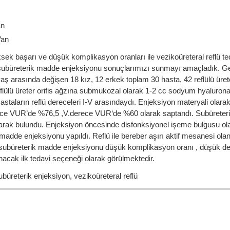
an
Van
ek başarı ve düşük komplikasyon oranları ile vezikoüreteral reflü te
e subüreterik madde enjeksiyonu sonuçlarımızı sunmayı amaçladık. Ge
 arasında değişen 18 kız, 12 erkek toplam 30 hasta, 42 reflülü üreteri 
eflülü üreter orifis ağzına submukozal olarak 1-2 cc sodyum hyalurona
Hastaların reflü dereceleri I-V arasındaydı. Enjeksiyon materyali ol
.derece VUR’de %76,5 ,V.derece VUR‘de %60 olarak saptandı. Subüreteri
arak bulundu. Enjeksiyon öncesinde disfonksiyonel işeme bulgusu ola
k madde enjeksiyonu yapıldı. Reflü ile bereber aşırı aktif mesanesi o
büreterik madde enjeksiyonu düşük komplikasyon oranı , düşük derece
acak ilk tedavi seçeneği olarak görülmektedir.
reterik enjeksiyon, vezikoüreteral reflü