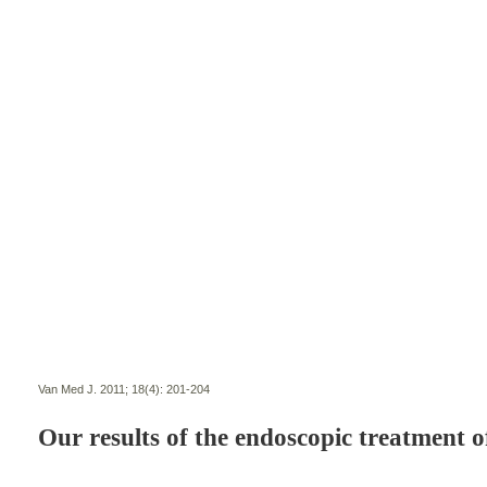
Van Med J. 2011; 18(4):
201-204
Our results of the endoscopic treatment of