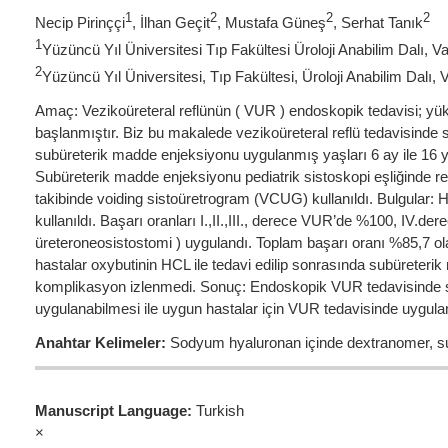
1
2
2
2
Necip Pirinççi
, İlhan Geçit
, Mustafa Güneş
, Serhat Tanık
1
Yüzüncü Yıl Üniversitesi Tıp Fakültesi Üroloji Anabilim Dalı, V
2
Yüzüncü Yıl Üniversitesi, Tıp Fakültesi, Üroloji Anabilim Dalı, 
Amaç: Vezikoüreteral reflünün ( VUR ) endoskopik tedavisi; yüks
başlanmıştır. Biz bu makalede vezikoüreteral reflü tedavisind
subüreterik madde enjeksiyonu uygulanmış yaşları 6 ay ile 16 yaş
Subüreterik madde enjeksiyonu pediatrik sistoskopi eşliğinde r
takibinde voiding sistoüretrogram (VCUG) kullanıldı. Bulgular: 
kullanıldı. Başarı oranları I.,II.,III., derece VUR’de %100, IV
üreteroneosistostomi ) uygulandı. Toplam başarı oranı %85,7 ol
hastalar oxybutinin HCL ile tedavi edilip sonrasında subüreteri
komplikasyon izlenmedi. Sonuç: Endoskopik VUR tedavisinde su
uygulanabilmesi ile uygun hastalar için VUR tedavisinde uygulan
Anahtar Kelimeler:
Sodyum hyaluronan içinde dextranomer, subü
Manuscript Language:
Turkish
×