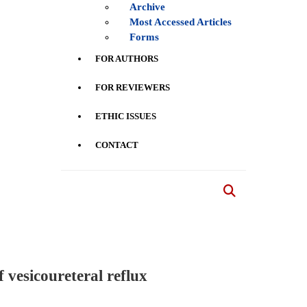
Archive
Most Accessed Articles
Forms
FOR AUTHORS
FOR REVIEWERS
ETHIC ISSUES
CONTACT
 vesicoureteral reflux