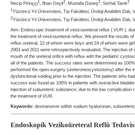
1
2
2
2
Necip Pirinççi
, İlhan Geçit
, Mustafa Güneş
, Serhat Tanık
1
Yüzüncü Yıl Üniversitesi, Tıp Fakültesi, Üroloji Anabilim Dalı, 
2
Yüzüncü Yıl Üniversitesi, Tıp Fakültesi, Üroloji Anabilim Dalı, 
Aim: Endoscopic treatment of vesicoureteral reflux ( VUR ), due 
the treatment of vesicoureteral reflux. We present the results of
reflux ureteral, 12 of whom were boys and 18 of whom were girl
2003 and 2011 were retrospectively evaluated. The injection o
mouth of the ureteral orifice with reflux with the pediatric cys
all of the patients. The success rates were determined as 100% 
performed the open-surgery (ureteroneocystostomy) after the in
dysfunctional voiding prior to the injection. The patients who 
success was found as 100% in patients with overactive bladder 
injection of subureteric substance, due to the low complication ra
the treatment of VUR.
Keywords:
dextranomer within sodium hyaluronan, subureteric i
Endoskopik Vezikoüreteral Reflü Tedavis