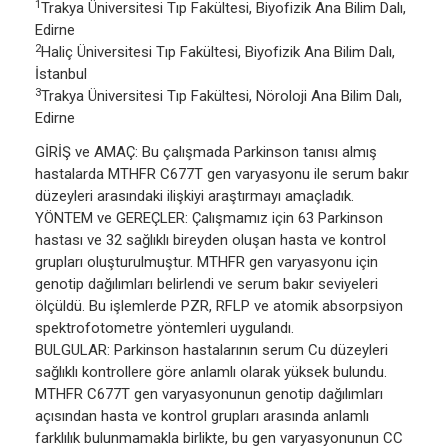
1
Trakya Üniversitesi Tıp Fakültesi, Biyofizik Ana Bilim Dalı,
Edirne
2
Haliç Üniversitesi Tıp Fakültesi, Biyofizik Ana Bilim Dalı,
İstanbul
3
Trakya Üniversitesi Tıp Fakültesi, Nöroloji Ana Bilim Dalı,
Edirne
GİRİŞ ve AMAÇ: Bu çalışmada Parkinson tanısı almış
hastalarda MTHFR C677T gen varyasyonu ile serum bakır
düzeyleri arasındaki ilişkiyi araştırmayı amaçladık.
YÖNTEM ve GEREÇLER: Çalışmamız için 63 Parkinson
hastası ve 32 sağlıklı bireyden oluşan hasta ve kontrol
grupları oluşturulmuştur. MTHFR gen varyasyonu için
genotip dağılımları belirlendi ve serum bakır seviyeleri
ölçüldü. Bu işlemlerde PZR, RFLP ve atomik absorpsiyon
spektrofotometre yöntemleri uygulandı.
BULGULAR: Parkinson hastalarının serum Cu düzeyleri
sağlıklı kontrollere göre anlamlı olarak yüksek bulundu.
MTHFR C677T gen varyasyonunun genotip dağılımları
açısından hasta ve kontrol grupları arasında anlamlı
farklılık bulunmamakla birlikte, bu gen varyasyonunun CC