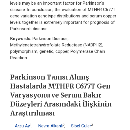
levels may be an important factor for Parkinson's
disease. In conclusion, the evaluation of MTHFR C677T
gene variation genotype distributions and serum copper
levels together is extremely important for prognosis of
Parkinson's disease.
Keywords:
Parkinson Disease,
Methylenetetrahydrofolate Reductase (NADPH2),
polymorphism, genetic, copper, Polymerase Chain
Reaction
Parkinson Tanısı Almış
Hastalarda MTHFR C677T Gen
Varyasyonu ve Serum Bakır
Düzeyleri Arasındaki İlişkinin
Araştırılması
1
2
3
Arzu Ay
,
Nevra Alkanli
,
Sibel Guler