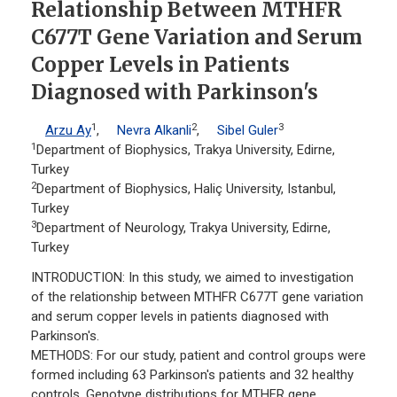
Relationship Between MTHFR
C677T Gene Variation and Serum
Copper Levels in Patients
Diagnosed with Parkinson's
1
2
3
Arzu Ay
,
Nevra Alkanli
,
Sibel Guler
1
Department of Biophysics, Trakya University, Edirne,
Turkey
2
Department of Biophysics, Haliç University, Istanbul,
Turkey
3
Department of Neurology, Trakya University, Edirne,
Turkey
INTRODUCTION: In this study, we aimed to investigation
of the relationship between MTHFR C677T gene variation
and serum copper levels in patients diagnosed with
Parkinson's.
METHODS: For our study, patient and control groups were
formed including 63 Parkinson's patients and 32 healthy
controls. Genotype distributions for MTHFR gene