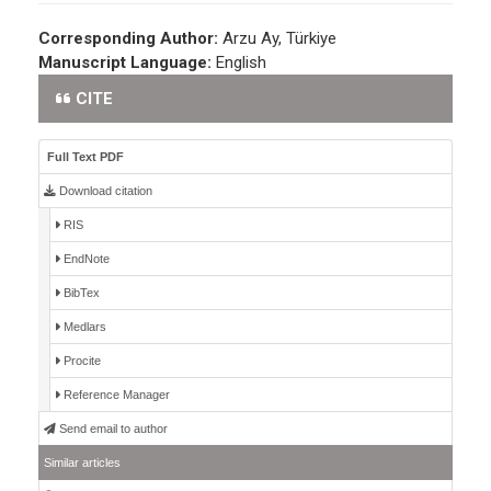
Corresponding Author:
Arzu Ay, Türkiye
Manuscript Language:
English
CITE
Full Text PDF
Download citation
RIS
EndNote
BibTex
Medlars
Procite
Reference Manager
Send email to author
Similar articles