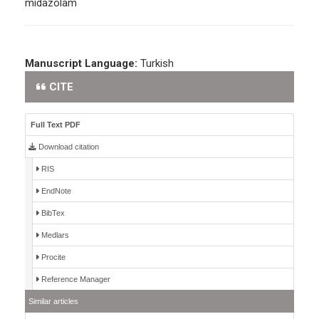
midazolam
Manuscript Language:
Turkish
CITE
Full Text PDF
Download citation
RIS
EndNote
BibTex
Medlars
Procite
Reference Manager
Similar articles