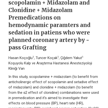
scopolamin + Midazolam and
Clonidine + Midazolam
Premedications on
hemodynamic paramters and
sedation in patiens who were
planned coronary artery by -
pass Grafting
1
1
1
Hasan Koçoğlu
, Tuncer Koçak
, Çiğdem Yakut
Koşuyolu Kalp ve Araştırma Hastanesi Anesteziyoloji
Kliniği Van
In this study, scopolamine + midazolam (to benefit from
anticholinergic effect of scopolamin and setadive effect
of midazolam) and clonidine + midazolam (to benefit
from the α2 effect of clonidine) combinations were used
in premedication and it’s aimed to investigate their
effects on blood pressure (BP), heart rate (HR),