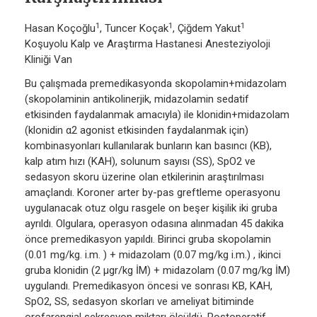
1
1
1
Hasan Koçoğlu
, Tuncer Koçak
, Çiğdem Yakut
Koşuyolu Kalp ve Araştırma Hastanesi Anesteziyoloji
Kliniği Van
Bu çalışmada premedikasyonda skopolamin+midazolam
(skopolaminin antikolinerjik, midazolamin sedatif
etkisinden faydalanmak amacıyla) ile klonidin+midazolam
(klonidin α2 agonist etkisinden faydalanmak için)
kombinasyonları kullanılarak bunların kan basıncı (KB),
kalp atım hızı (KAH), solunum sayısı (SS), SpO2 ve
sedasyon skoru üzerine olan etkilerinin araştırılması
amaçlandı. Koroner arter by-pas greftleme operasyonu
uygulanacak otuz olgu rasgele on beşer kişilik iki gruba
ayrıldı. Olgulara, operasyon odasına alınmadan 45 dakika
önce premedikasyon yapıldı. Birinci gruba skopolamin
(0.01 mg/kg. i.m. ) + midazolam (0.07 mg/kg i.m.) , ikinci
gruba klonidin (2 µgr/kg İM) + midazolam (0.07 mg/kg İM)
uygulandı. Premedikasyon öncesi ve sonrası KB, KAH,
SpO2, SS, sedasyon skorları ve ameliyat bitiminde