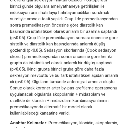
orofarengial sekresyon miktarı ölçüldü. Postoperatif
birinci günde olgulara ameliyathaneye getirilişleri ile
indüksiyon anını hatırlayıp hatırlayamadıkları sorulmak
suretiyle amnezi testi yapıldı. Grup I’de premedikasyondan
sonra premedikasyon öncesine göre diastolik kan
basıncında istatistiksel olarak anlamlı bir azalma saptandı
(p<0.05). Grup II’de premedikasyon sonrası öncesine göre
sistolik ve diastolik kan basınçlarında anlamlı düşüş
gözlendi (p<0.05). Sedasyon skorlarında (Cook sedasyon
skoru ) premedikasyondan sonra öncesine göre her iki
grupta da istatistiksel olarak anlamlı bir düşüş saptandı
(p<0.05). İkinci grupta birinci gruba göre daha fazla
sekresyon mevcuttu ve bu fark istatistiksel açıdan anlamlı
idi (p<0.05). Olguların tümünde anterograt amnezi oluştu.
Sonuç olarak koroner arter by-pas greftleme operasyonu
uygulanacak olgularda skopolamin + midazolam ve
özellikle de klonidin + midazolam kombinasyonlarının
premedikasyonda alternatif bir model olarak
kullanılabileceği kanaatine varıldı.
Anahtar Kelimeler:
Premedikasyon, klonidin, skopolamin,