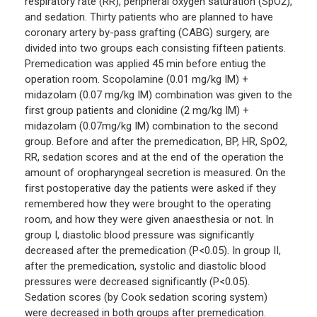
respiratory rate (RR), peripheral oxygen saturation (SpO2),
and sedation. Thirty patients who are planned to have
coronary artery by-pass grafting (CABG) surgery, are
divided into two groups each consisting fifteen patients.
Premedication was applied 45 min before entiug the
operation room. Scopolamine (0.01 mg/kg IM) +
midazolam (0.07 mg/kg IM) combination was given to the
first group patients and clonidine (2 mg/kg IM) +
midazolam (0.07mg/kg IM) combination to the second
group. Before and after the premedicatıon, BP, HR, SpO2,
RR, sedation scores and at the end of the operation the
amount of oropharyngeal secretion is measured. On the
first postoperative day the patients were asked if they
remembered how they were brought to the operating
room, and how they were given anaesthesia or not. In
group I, diastolic blood pressure was significantly
decreased after the premedication (P<0.05). In group II,
after the premedication, systolic and diastolic blood
pressures were decreased significantly (P<0.05).
Sedation scores (by Cook sedation scoring system)
were decreased in both groups after premedication.