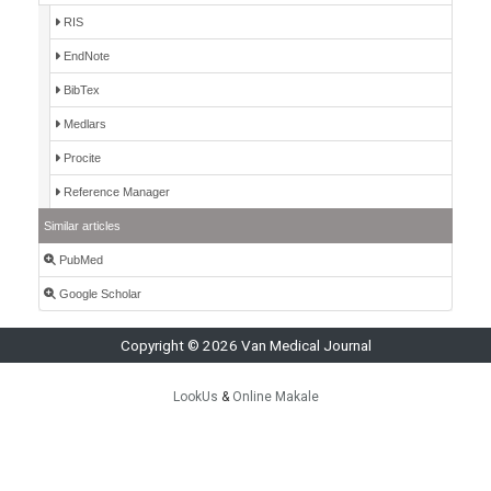
RIS
EndNote
BibTex
Medlars
Procite
Reference Manager
Similar articles
PubMed
Google Scholar
Copyright © 2026 Van Medical Journal
LookUs
&
Online Makale