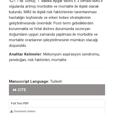
%21.7 idi. Sonuç: 1. dakika Apgar skoru ≤ 3 olması MAS’lı
olgularda artmış morbidite ve mortalite ile ilişkili olarak
bulundu. MAS ile ilişkili risk faktörlerinin tanımlanması
hastalığın teşhisinde ve erken tedavi stratejilerinin
geliştirilmesinde önemlidir. Post-term gebeliklerden
korunmakla ve fetal distres durumunda sezeryan
doğumların uygun zamanda yapılması ile morbidite ve
mortalite oranlarının iyileştirilmesinin mümkün olacağı
düşünüldü.
Anahtar Kelimeler:
Mekonyum aspirasyon sendromu,
yenidoğan, risk faktörleri, mortalite
Manuscript Language:
Turkish
CITE
Full Text PDF
Download citation