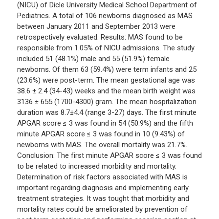
(NICU) of Dicle University Medical School Department of
Pediatrics. A total of 106 newborns diagnosed as MAS
between January 2011 and September 2013 were
retrospectively evaluated. Results: MAS found to be
responsible from 1.05% of NICU admissions. The study
included 51 (48.1%) male and 55 (51.9%) female
newborns. Of them 63 (59.4%) were term infants and 25
(23.6%) were post-term. The mean gestational age was
38.6 ± 2.4 (34-43) weeks and the mean birth weight was
3136 ± 655 (1700-4300) gram. The mean hospitalization
duration was 8.7±4.4 (range 3-27) days. The first minute
APGAR score ≤ 3 was found in 54 (50.9%) and the fifth
minute APGAR score ≤ 3 was found in 10 (9.43%) of
newborns with MAS. The overall mortality was 21.7%.
Conclusion: The first minute APGAR score ≤ 3 was found
to be related to increased morbidity and mortality.
Determination of risk factors associated with MAS is
important regarding diagnosis and implementing early
treatment strategies. It was tought that morbidity and
mortality rates could be ameliorated by prevention of