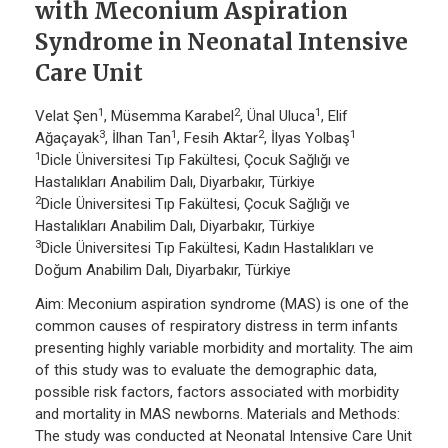
with Meconium Aspiration
Syndrome in Neonatal Intensive
Care Unit
1
2
1
Velat Şen
, Müsemma Karabel
, Ünal Uluca
, Elif
3
1
2
1
Ağaçayak
, İlhan Tan
, Fesih Aktar
, İlyas Yolbaş
1
Dicle Üniversitesi Tıp Fakültesi, Çocuk Sağlığı ve
Hastalıkları Anabilim Dalı, Diyarbakır, Türkiye
2
Dicle Üniversitesi Tıp Fakültesi, Çocuk Sağlığı ve
Hastalıkları Anabilim Dalı, Diyarbakır, Türkiye
3
Dicle Üniversitesi Tıp Fakültesi, Kadın Hastalıkları ve
Doğum Anabilim Dalı, Diyarbakır, Türkiye
Aim: Meconium aspiration syndrome (MAS) is one of the
common causes of respiratory distress in term infants
presenting highly variable morbidity and mortality. The aim
of this study was to evaluate the demographic data,
possible risk factors, factors associated with morbidity
and mortality in MAS newborns. Materials and Methods:
The study was conducted at Neonatal Intensive Care Unit