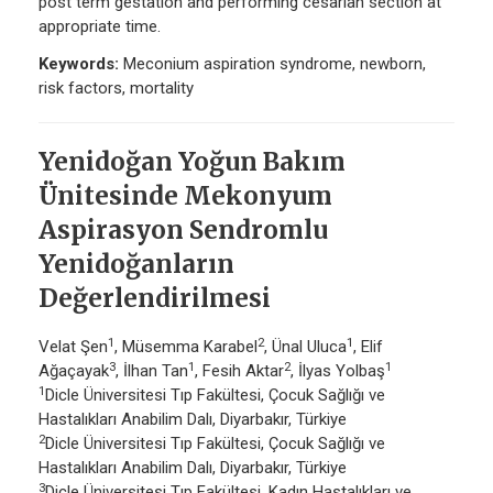
post term gestation and performing cesarian section at
appropriate time.
Keywords:
Meconium aspiration syndrome, newborn,
risk factors, mortality
Yenidoğan Yoğun Bakım
Ünitesinde Mekonyum
Aspirasyon Sendromlu
Yenidoğanların
Değerlendirilmesi
1
2
1
Velat Şen
, Müsemma Karabel
, Ünal Uluca
, Elif
3
1
2
1
Ağaçayak
, İlhan Tan
, Fesih Aktar
, İlyas Yolbaş
1
Dicle Üniversitesi Tıp Fakültesi, Çocuk Sağlığı ve
Hastalıkları Anabilim Dalı, Diyarbakır, Türkiye
2
Dicle Üniversitesi Tıp Fakültesi, Çocuk Sağlığı ve
Hastalıkları Anabilim Dalı, Diyarbakır, Türkiye
3
Dicle Üniversitesi Tıp Fakültesi, Kadın Hastalıkları ve