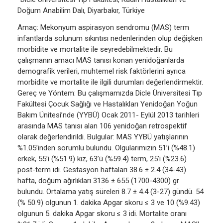
Doğum Anabilim Dalı, Diyarbakır, Türkiye
Amaç: Mekonyum aspirasyon sendromu (MAS) term
infantlarda solunum sıkıntısı nedenlerinden olup değişken
morbidite ve mortalite ile seyredebilmektedir. Bu
çalışmanın amacı MAS tanısı konan yenidoğanlarda
demografik verileri, muhtemel risk faktörlerini ayrıca
morbidite ve mortalite ile ilgili durumları değerlendirmektir.
Gereç ve Yöntem: Bu çalışmamızda Dicle Üniversitesi Tıp
Fakültesi Çocuk Sağlığı ve Hastalıkları Yenidoğan Yoğun
Bakım Ünitesi’nde (YYBÜ) Ocak 2011- Eylül 2013 tarihleri
arasında MAS tanısı alan 106 yenidoğan retrospektif
olarak değerlendirildi. Bulgular: MAS YYBÜ yatışlarının
%1.05’inden sorumlu bulundu. Olgularımızın 51’i (%48.1)
erkek, 55’i (%51.9) kız, 63’ü (%59.4) term, 25’i (%23.6)
post-term idi. Gestasyon haftaları 38.6 ± 2.4 (34-43)
hafta, doğum ağırlıkları 3136 ± 655 (1700-4300) gr
bulundu. Ortalama yatış süreleri 8.7 ± 4.4 (3-27) gündü. 54
(% 50.9) olgunun 1. dakika Apgar skoru ≤ 3 ve 10 (%9.43)
olgunun 5. dakika Apgar skoru ≤ 3 idi. Mortalite oranı