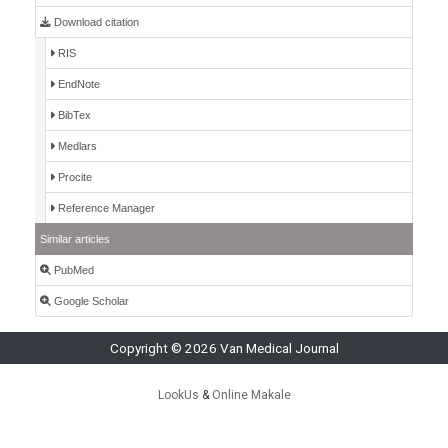
Download citation
RIS
EndNote
BibTex
Medlars
Procite
Reference Manager
Similar articles
PubMed
Google Scholar
Copyright © 2026 Van Medical Journal
LookUs
&
Online Makale