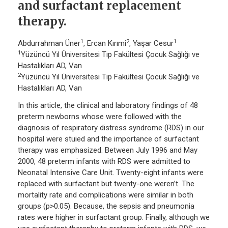
and surfactant replacement
therapy.
1
2
1
Abdurrahman Üner
, Ercan Kırımi
, Yaşar Cesur
1
Yüzüncü Yıl Üniversitesi Tıp Fakültesi Çocuk Sağlığı ve
Hastalıkları AD, Van
2
Yüzüncü Yıl Üniversitesi Tıp Fakültesi Çocuk Sağlığı ve
Hastalıkları AD, Van
In this article, the clinical and laboratory findings of 48
preterm newborns whose were followed with the
diagnosis of respiratory distress syndrome (RDS) in our
hospital were stuied and the importance of surfactant
therapy was emphasized. Between July 1996 and May
2000, 48 preterm infants with RDS were admitted to
Neonatal Intensive Care Unit. Twenty-eight infants were
replaced with surfactant but twenty-one weren’t. The
mortality rate and complications were similar in both
groups (p>0.05). Because, the sepsis and pneumonia
rates were higher in surfactant group. Finally, although we