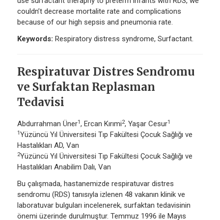
use surfactant theraphy to preterm infants with RDS, we
couldn’t decrease mortalite rate and complications
because of our high sepsis and pneumonia rate.
Keywords:
Respiratory distress syndrome, Surfactant.
Respiratuvar Distres Sendromu
ve Surfaktan Replasman
Tedavisi
1
2
1
Abdurrahman Üner
, Ercan Kırımi
, Yaşar Cesur
1
Yüzüncü Yıl Üniversitesi Tıp Fakültesi Çocuk Sağlığı ve
Hastalıkları AD, Van
2
Yüzüncü Yıl Üniversitesi Tıp Fakültesi Çocuk Sağlığı ve
Hastalıkları Anabilim Dalı, Van
Bu çalışmada, hastanemizde respiratuvar distres
sendromu (RDS) tanısıyla izlenen 48 vakanın klinik ve
laboratuvar bulguları incelenerek, surfaktan tedavisinin
önemi üzerinde durulmuştur. Temmuz 1996 ile Mayıs