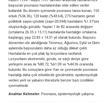
Kasım 1994 - Mayıs 1997 tarihleri arasında hastanemize
başvuran psoriasis hastalarından elde edilen veriler
kullanıldı. Bu dönem içerisinde psoriasis tanısı konan, 155
erkek (%56.36), 120 kadın (%43.64), 275 hastanın genel
poliklinik sayısı içindeki (sayı=20.044) hastaların %1.37’sini
oluşturduğu görüldü. Yaşları 1 ile 82 arasında değişen
(ortalama 26.35 ± 15.11) hastalarda hastalığın ortalama
başlangıç yaşı 22.83 ± 14.31 yıl olarak bulundu. Başvuru
dönemleri ele alındığında Temmuz, Ağustos, Eylül ve Ekim
aylarında başvuruların daha az olduğu dikkat çekti.
Hastalarda en çok plak tip lezyonlara rastlandı.
Lezyonların ekstremite, gövde, ve saçlı deriye göre
yerleşimi sırası ile %80.72, %61.09 ve %44.36 oranında
bulundu. Bu sonuçlara göre Van ve çevresinde psoriasis
hastalığı daha çok erkeklerde görülmekte, epidemiyolojik
verileri yerli ve yabancı literatürle benzer bazı özellikler
içermektedir.
Anahtar Kelimeler:
Psoriasis, epidemiyolojik çalışma.