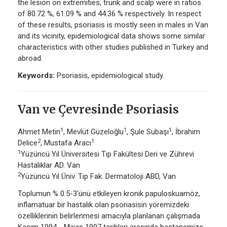
the lesion on extremities, trunk and scalp were in ratios
of 80.72 %, 61.09 % and 44.36 % respectively. In respect
of these results, psoriasis is mostly seen in males in Van
and its vicinity, epidemiological data shows some similar
characteristics with other studies published in Turkey and
abroad.
Keywords:
Psoriasis, epidemiological study.
Van ve Çevresinde Psoriasis
1
1
1
Ahmet Metin
, Mevlüt Güzeloğlu
, Şule Subaşı
, İbrahim
2
1
Delice
, Mustafa Aracı
1
Yüzüncü Yıl Üniversitesi Tıp Fakültesi Deri ve Zührevi
Hastalıklar AD. Van
2
Yüzüncü Yıl Üniv. Tıp Fak. Dermatoloji ABD, Van
Toplumun % 0.5-3’ünü etkileyen kronik papuloskuamöz,
inflamatuar bir hastalık olan psoriasisin yöremizdeki
özelliklerinin belirlenmesi amacıyla planlanan çalışmada