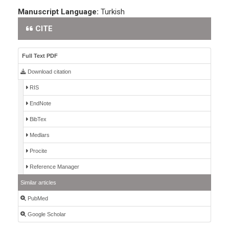
Manuscript Language:
Turkish
CITE
Full Text PDF
Download citation
RIS
EndNote
BibTex
Medlars
Procite
Reference Manager
Similar articles
PubMed
Google Scholar