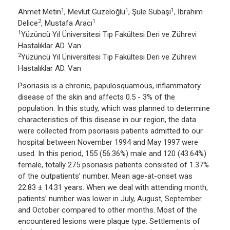
1
1
1
Ahmet Metin
, Mevlüt Güzeloğlu
, Şule Subaşı
, İbrahim
2
1
Delice
, Mustafa Aracı
1
Yüzüncü Yıl Üniversitesi Tıp Fakültesi Deri ve Zührevi
Hastalıklar AD. Van
2
Yüzüncü Yıl Üniversitesi Tıp Fakültesi Deri ve Zührevi
Hastalıklar AD. Van
Psoriasis is a chronic, papulosquamous, inflammatory
disease of the skin and affects 0.5 - 3% of the
population. In this study, which was planned to determine
characteristics of this disease in our region, the data
were collected from psoriasis patients admitted to our
hospital between November 1994 and May 1997 were
used. In this period, 155 (56.36%) male and 120 (43.64%)
female, totally 275 psoriasis patients consisted of 1.37%
of the outpatients’ number. Mean age-at-onset was
22.83 ± 14.31 years. When we deal with attending month,
patients’ number was lower in July, August, September
and October compared to other months. Most of the
encountered lesions were plaque type. Settlements of