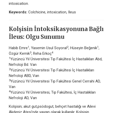
intoxication.
Keywords:
Colchicine, intoxication, Ileus
Kolşisin İntoksikasyonuna Bağlı
İleus: Olgu Sunumu
1
2
1
Habib Emre
, Yasemin Usul Soyoral
, Hüseyin Beğenik
,
3
4
Özgür Kemik
, Reha Erkoç
1
Yüzüncü Yıl Üniversitesi Tıp Fakültesi İç Hastalıkları Abd,
Nefroloji Bd. Van
2
Yüzüncü Yıl Üniversitesi Tıp Fakültesi İç Hastalıkları
Nefroloji ABD, Van
3
Yüzüncü Yıl Üniversitesi Tıp Fakültesi Genel Cerrahi AD,
Van
4
Yüzüncü Yıl Üniversitesi, Tıp Fakültesi, İç Hastalıkları
Nefroloji AD, Van
Kolşisin; akut gut,psödogut, behçet hastalığı ve Ailevi
Akdeniz Ateşi’nde yaygın olarak kullanılır. Kolşisin