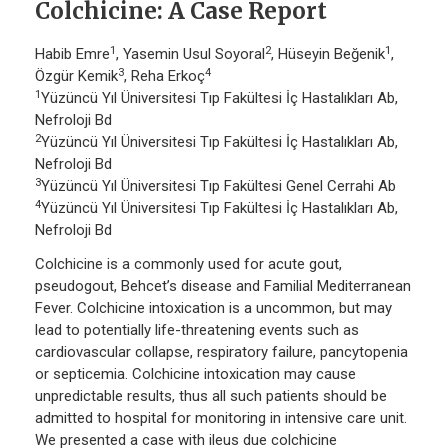
Colchicine: A Case Report
1
2
1
Habib Emre
, Yasemin Usul Soyoral
, Hüseyin Beğenik
,
3
4
Özgür Kemik
, Reha Erkoç
1
Yüzüncü Yıl Üniversitesi Tıp Fakültesi İç Hastalıkları Ab,
Nefroloji Bd
2
Yüzüncü Yıl Üniversitesi Tıp Fakültesi İç Hastalıkları Ab,
Nefroloji Bd
3
Yüzüncü Yıl Üniversitesi Tıp Fakültesi Genel Cerrahi Ab
4
Yüzüncü Yıl Üniversitesi Tıp Fakültesi İç Hastalıkları Ab,
Nefroloji Bd
Colchicine is a commonly used for acute gout,
pseudogout, Behcet’s disease and Familial Mediterranean
Fever. Colchicine intoxication is a uncommon, but may
lead to potentially life-threatening events such as
cardiovascular collapse, respiratory failure, pancytopenia
or septicemia. Colchicine intoxication may cause
unpredictable results, thus all such patients should be
admitted to hospital for monitoring in intensive care unit.
We presented a case with ileus due colchicine