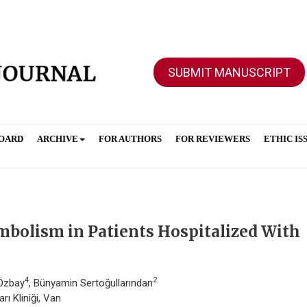
SUBMIT MANUSCRIPT
BOARD
ARCHIVE
FOR AUTHORS
FOR REVIEWERS
ETHIC IS
bolism in Patients Hospitalized With
4
2
 Özbay
, Bünyamin Sertoğullarından
ı Kliniği, Van