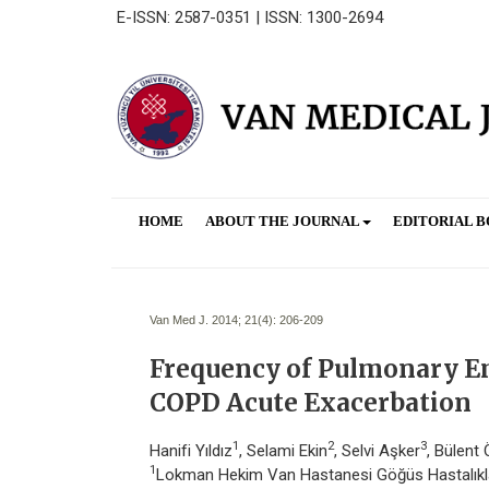
E-ISSN: 2587-0351 | ISSN: 1300-2694
HOME
ABOUT THE JOURNAL
EDITORIAL 
Van Med J. 2014; 21(4):
206-209
Frequency of Pulmonary Em
COPD Acute Exacerbation
1
2
3
Hanifi Yıldız
, Selami Ekin
, Selvi Aşker
, Bülent
1
Lokman Hekim Van Hastanesi Göğüs Hastalıklar