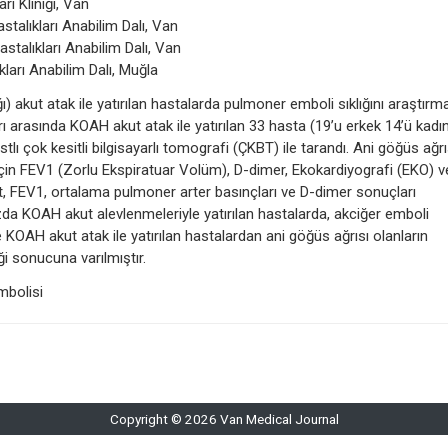
ı Kliniği, Van
stalıkları Anabilim Dalı, Van
stalıkları Anabilim Dalı, Van
ları Anabilim Dalı, Muğla
 akut atak ile yatırılan hastalarda pulmoner emboli sıklığını araştırm
ı arasında KOAH akut atak ile yatırılan 33 hasta (19’u erkek 14’ü kadı
lı çok kesitli bilgisayarlı tomografi (ÇKBT) ile tarandı. Ani göğüs ağrı
için FEV1 (Zorlu Ekspiratuar Volüm), D-dimer, Ekokardiyografi (EKO) v
et, FEV1, ortalama pulmoner arter basınçları ve D-dimer sonuçları
mızda KOAH akut alevlenmeleriyle yatırılan hastalarda, akciğer emboli
 KOAH akut atak ile yatırılan hastalardan ani göğüs ağrısı olanların
i sonucuna varılmıştır.
mbolisi
Copyright © 2026 Van Medical Journal