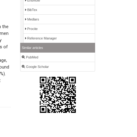
EndNote
BibTex
Medlars
h the
Procite
9 men
Reference Manager
y
s of
Similar articles
PubMed
age,
found
Google Scholar
%).
t