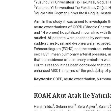
2
Yüzüncü Yıl Üniversitesi Tıp Fakültesi, Göğüs Ha
3
Yüzüncü Yıl Üniversitesi Tıp Fakültesi, Göğüs Ha
4
Muğla Sıtkı Koçman Üniversitesi Göğüs Hastalık
Aim: In this study, it was aimed to investigate
acute exacerbations of COPD (Chronic Obstruct
and 14 women) hospitalized in our clinic with
studied. All patients were scanned by contra
sudden chest-pain and dyspnea were recorded. 
Echocardiogram (ECHO) and the contrast-enha
sex, FEV1, mean pulmonary arterial pressure, a
that the incidence of pulmonary embolism was 
For this reason, it has been concluded that pa
enhanced MSCT in terms of the probability of
Keywords:
COPD, acute exacerbation, pulmon
KOAH Akut Atak ile Yatırıl
1
2
3
Hanifi Yıldız
, Selami Ekin
, Selvi Aşker
, Bülent
1