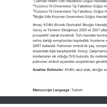
Lokman Hekim Van Hastanesi Göğüs Hastalıklar
2
Yüzüncü Yıl Üniversitesi Tıp Fakültesi Göğüs Ha
3
Yüzüncü Yıl Üniversitesi Tıp Fakültesi, Göğüs Ha
4
Muğla Sıtkı Koçman Üniversitesi Göğüs Hastalık
Amaç: KOAH (Kronik Obstruktif Akciğer Hastalığı)
Gereç ve Yöntem: Kliniğimize 2005 ve 2007 yıllar
prospektif olarak incelendi. Tüm hastalar kontrast
nefes darlığı semptomları kaydedildi. İnceleme 
ÇKBT kullanıldı. Pulmoner emboli ile yaş, cinsiy
arasındaki ilişki karşılaştırıldı. Sonuç: Çalışma
insidansının sık olduğu (%9) bulundu. Bu nedenle
pulmoner emboli açısından araştırılması gerektiğ
Anahtar Kelimeler:
KOAH, akut atak, akciğer e
Manuscript Language:
Turkish