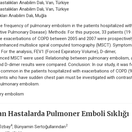
stalıkları Anabilim Dalı, Van, Türkiye
stalıkları Anabilim Dalı, Van, Türkiye
ları Anabilim Dalı, Muğla
 the frequency of pulmonary embolism in the patients hospitalized wit
ive Pulmonary Disease). Methods: For this purpose, 33 patients (1
 the exacerbations of COPD between 2005 and 2007 were prospectivel
st-enhanced multislice spiral computed tomography (MSCT). Symptom
For the analysis, FEV1 (Forced Expiratory Volume), D-dimer,
nced MSCT were used. Relationship between pulmonary embolism, 
nd D-dimer results were compared. Conclusion: In our study, it was 
common in the patients hospitalized with exacerbations of COPD (9
tients who have sudden chest pain must be investigated with contras
 pulmonary embolism.
ary embolism
an Hastalarda Pulmoner Emboli Sıklığı
4
2
 Özbay
, Bünyamin Sertoğullarından