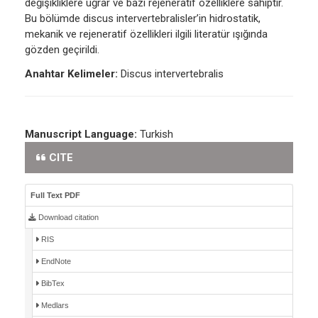
değişikliklere uğrar ve bazı rejeneratif özelliklere sahiptir.
Bu bölümde discus intervertebralisler’in hidrostatik,
mekanik ve rejeneratif özellikleri ilgili literatür ışığında
gözden geçirildi.
Anahtar Kelimeler:
Discus intervertebralis
Manuscript Language:
Turkish
CITE
Full Text PDF
Download citation
RIS
EndNote
BibTex
Medlars