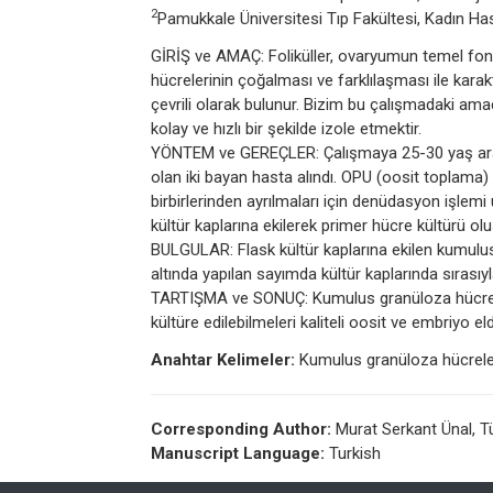
2
Pamukkale Üniversitesi Tıp Fakültesi, Kadın Has
GİRİŞ ve AMAÇ: Foliküller, ovaryumun temel fonks
hücrelerinin çoğalması ve farklılaşması ile karak
çevrili olarak bulunur. Bizim bu çalışmadaki am
kolay ve hızlı bir şekilde izole etmektir.
YÖNTEM ve GEREÇLER: Çalışmaya 25-30 yaş aralığı
olan iki bayan hasta alındı. OPU (oosit toplama
birbirlerinden ayrılmaları için denüdasyon işlemi
kültür kaplarına ekilerek primer hücre kültürü olu
BULGULAR: Flask kültür kaplarına ekilen kumulus
altında yapılan sayımda kültür kaplarında sırası
TARTIŞMA ve SONUÇ: Kumulus granüloza hücreleri
kültüre edilebilmeleri kaliteli oosit ve embriyo 
Anahtar Kelimeler:
Kumulus granüloza hücreler
Corresponding Author:
Murat Serkant Ünal, T
Manuscript Language:
Turkish