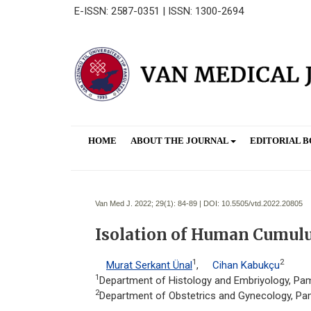
E-ISSN: 2587-0351 | ISSN: 1300-2694
HOME
ABOUT THE JOURNAL
EDITORIAL 
Van Med J. 2022; 29(1):
84-89 | DOI:
10.5505/vtd.2022.20805
Isolation of Human Cumulu
1
2
Murat Serkant Ünal
,
Cihan Kabukçu
1
Department of Histology and Embriyology, Pamuk
2
Department of Obstetrics and Gynecology, Pamu