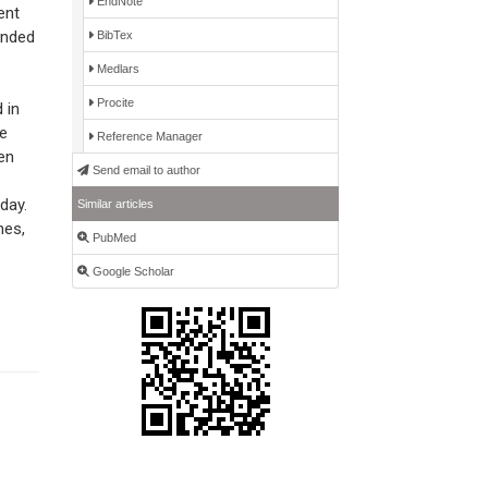
EndNote
ent
ounded
BibTex
Medlars
Procite
 in
te
Reference Manager
en
Send email to author
day.
Similar articles
hes,
PubMed
Google Scholar