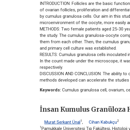
INTRODUCTION: Follicles are the basic functiona
of ovarian follicles, proliferation and different
by cumulus granulosa cells. Our aim in this stu
microenvironment of the oocyte, more easily an
METHODS: Two female patients aged 25-30 years, 
the study. The cumulus granulosa-oocyte comp
them from each other. Then, the cumulus granul
and primary cell culture was established.
RESULTS: Cumulus granulosa cells inoculated in
In the count made under the microscope, it was
respectively.
DISCUSSION AND CONCLUSION: The ability to cul
methods developed can accelerate the studies 
Keywords:
Cumulus granulosa cell, ovarium, cel
İnsan Kumulus Granüloza H
1
2
Murat Serkant Ünal
,
Cihan Kabukçu
1
Pamukkale Üniversitesi Tıp Fakültesi, Histoloji v