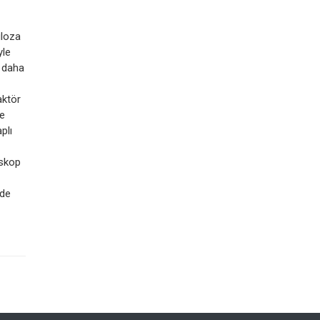
üloza
yle
i daha
aktör
ne
plı
oskop
lde