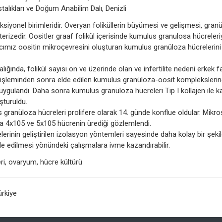
talıkları ve Doğum Anabilim Dalı, Denizli
iyonel birimleridir. Overyan foliküllerin büyümesi ve gelişmesi, gran
terizedir. Oositler graaf folikül içerisinde kumulus granulosa hücreleri
acımız oositin mikroçevresini oluşturan kumulus granüloza hücrelerin
nda, folikül sayısı on ve üzerinde olan ve infertilite nedeni erkek f
) işleminden sonra elde edilen kumulus granüloza-oosit kompleksleri
 uygulandı. Daha sonra kumulus granüloza hücreleri Tip I kollajen ile ka
şturuldu.
 granüloza hücreleri prolifere olarak 14. günde konflue oldular. Mikr
yla 4x105 ve 5x105 hücrenin ürediği gözlemlendi.
nin geliştirilen izolasyon yöntemleri sayesinde daha kolay bir şeki
elde edilmesi yönündeki çalışmalara ivme kazandırabilir.
i, ovaryum, hücre kültürü
ürkiye