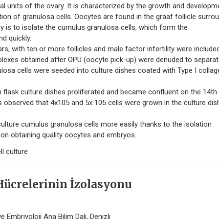
l units of the ovary. It is characterized by the growth and developm
iation of granulosa cells. Oocytes are found in the graaf follicle surr
dy is to isolate the cumulus granulosa cells, which form the
d quickly.
with ten or more follicles and male factor infertility were included
lexes obtained after OPU (oocyte pick-up) were denuded to separa
osa cells were seeded into culture dishes coated with Type I collag
 flask culture dishes proliferated and became confluent on the 14th 
 observed that 4x105 and 5x 105 cells were grown in the culture dis
ture cumulus granulosa cells more easily thanks to the isolation
on obtaining quality oocytes and embryos.
l culture
ücrelerinin İzolasyonu
e Embriyoloji Ana Bilim Dalı, Denizli