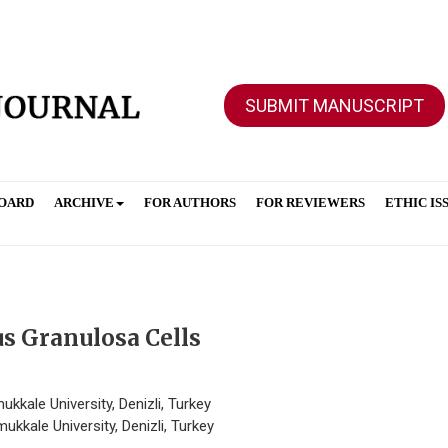
SUBMIT MANUSCRIPT
BOARD
ARCHIVE
FOR AUTHORS
FOR REVIEWERS
ETHIC IS
s Granulosa Cells
kale University, Denizli, Turkey
kkale University, Denizli, Turkey