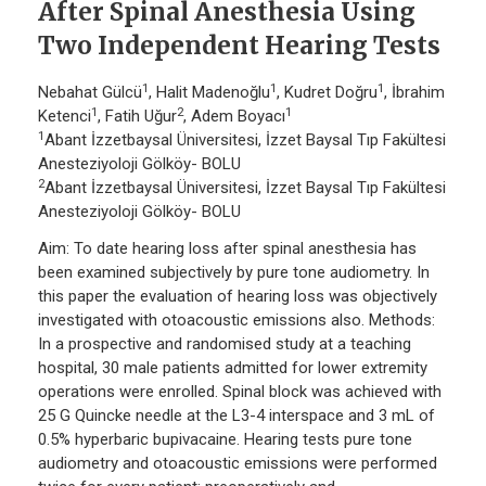
After Spinal Anesthesia Using
Two Independent Hearing Tests
1
1
1
Nebahat Gülcü
, Halit Madenoğlu
, Kudret Doğru
, İbrahim
1
2
1
Ketenci
, Fatih Uğur
, Adem Boyacı
1
Abant İzzetbaysal Üniversitesi, İzzet Baysal Tıp Fakültesi
Anesteziyoloji Gölköy- BOLU
2
Abant İzzetbaysal Üniversitesi, İzzet Baysal Tıp Fakültesi
Anesteziyoloji Gölköy- BOLU
Aim: To date hearing loss after spinal anesthesia has
been examined subjectively by pure tone audiometry. In
this paper the evaluation of hearing loss was objectively
investigated with otoacoustic emissions also. Methods:
In a prospective and randomised study at a teaching
hospital, 30 male patients admitted for lower extremity
operations were enrolled. Spinal block was achieved with
25 G Quincke needle at the L3-4 interspace and 3 mL of
0.5% hyperbaric bupivacaine. Hearing tests pure tone
audiometry and otoacoustic emissions were performed