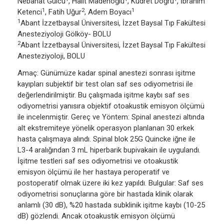
Nebahat Gülcü
, Halit Madenoğlu
, Kudret Doğru
, İbrahim
1
2
1
Ketenci
, Fatih Uğur
, Adem Boyacı
1
Abant İzzetbaysal Üniversitesi, İzzet Baysal Tıp Fakültesi
Anesteziyoloji Gölköy- BOLU
2
Abant İzzetbaysal Üniversitesi, İzzet Baysal Tıp Fakültesi
Anesteziyoloji, BOLU
Amaç: Günümüze kadar spinal anestezi sonrası işitme
kayıpları subjektif bir test olan saf ses odiyometrisi ile
değerlendirilmiştir. Bu çalışmada işitme kaybı saf ses
odiyometrisi yanısıra objektif otoakustik emisyon ölçümü
ile incelenmiştir. Gereç ve Yöntem: Spinal anestezi altında
alt ekstremiteye yönelik operasyon planlanan 30 erkek
hasta çalışmaya alındı. Spinal blok 25G Quincke iğne ile
L3-4 aralığından 3 mL hiperbarik bupivakain ile uygulandı.
İşitme testleri saf ses odiyometrisi ve otoakustik
emisyon ölçümü ile her hastaya peroperatif ve
postoperatif olmak üzere iki kez yapıldı. Bulgular: Saf ses
odiyometrisi sonuçlarına göre bir hastada klinik olarak
anlamlı (30 dB), %20 hastada subklinik işitme kaybı (10-25
dB) gözlendi. Ancak otoakustik emisyon ölçümü