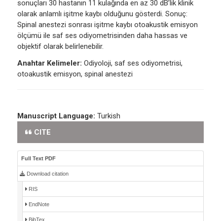
sonuçları 30 hastanın 11 kulağında en az 30 dB’lik klinik
olarak anlamlı işitme kaybı olduğunu gösterdi. Sonuç:
Spinal anestezi sonrası işitme kaybı otoakustik emisyon
ölçümü ile saf ses odiyometrisinden daha hassas ve
objektif olarak belirlenebilir.
Anahtar Kelimeler:
Odiyoloji, saf ses odiyometrisi,
otoakustik emisyon, spinal anestezi
Manuscript Language:
Turkish
CITE
Full Text PDF
Download citation
RIS
EndNote
BibTex