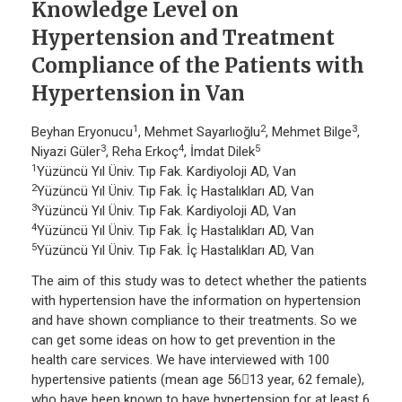
Knowledge Level on
Hypertension and Treatment
Compliance of the Patients with
Hypertension in Van
1
2
3
Beyhan Eryonucu
, Mehmet Sayarlıoğlu
, Mehmet Bilge
,
3
4
5
Niyazi Güler
, Reha Erkoç
, İmdat Dilek
1
Yüzüncü Yıl Üniv. Tıp Fak. Kardiyoloji AD, Van
2
Yüzüncü Yıl Üniv. Tıp Fak. İç Hastalıkları AD, Van
3
Yüzüncü Yıl Üniv. Tıp Fak. Kardiyoloji AD, Van
4
Yüzüncü Yıl Üniv. Tıp Fak. İç Hastalıkları AD, Van
5
Yüzüncü Yıl Üniv. Tıp Fak. İç Hastalıkları AD, Van
The aim of this study was to detect whether the patients
with hypertension have the information on hypertension
and have shown compliance to their treatments. So we
can get some ideas on how to get prevention in the
health care services. We have interviewed with 100
hypertensive patients (mean age 5613 year, 62 female),
who have been known to have hypertension for at least 6