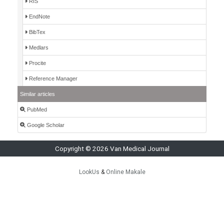
RIS
EndNote
BibTex
Medlars
Procite
Reference Manager
Similar articles
PubMed
Google Scholar
Copyright © 2026 Van Medical Journal
LookUs
&
Online Makale