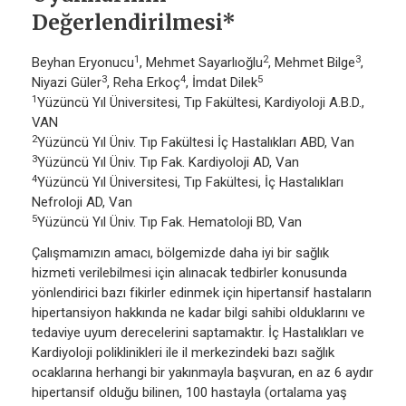
Değerlendirilmesi*
1
2
3
Beyhan Eryonucu
, Mehmet Sayarlıoğlu
, Mehmet Bilge
,
3
4
5
Niyazi Güler
, Reha Erkoç
, İmdat Dilek
1
Yüzüncü Yıl Üniversitesi, Tıp Fakültesi, Kardiyoloji A.B.D.,
VAN
2
Yüzüncü Yıl Üniv. Tıp Fakültesi İç Hastalıkları ABD, Van
3
Yüzüncü Yıl Üniv. Tıp Fak. Kardiyoloji AD, Van
4
Yüzüncü Yıl Üniversitesi, Tıp Fakültesi, İç Hastalıkları
Nefroloji AD, Van
5
Yüzüncü Yıl Üniv. Tıp Fak. Hematoloji BD, Van
Çalışmamızın amacı, bölgemizde daha iyi bir sağlık
hizmeti verilebilmesi için alınacak tedbirler konusunda
yönlendirici bazı fikirler edinmek için hipertansif hastaların
hipertansiyon hakkında ne kadar bilgi sahibi olduklarını ve
tedaviye uyum derecelerini saptamaktır. İç Hastalıkları ve
Kardiyoloji poliklinikleri ile il merkezindeki bazı sağlık
ocaklarına herhangi bir yakınmayla başvuran, en az 6 aydır
hipertansif olduğu bilinen, 100 hastayla (ortalama yaş