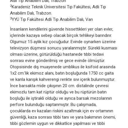
Adli Tıp Anabilim Dalı, Trabzon
2
Karadeniz Teknik Üniversitesi Tıp Fakültesi, Adli Tıp
Anabilim Dalı, Trabzon.
3
YYÜ Tıp Fakültesi Adli Tıp Anabilim Dalı, Van
İnsanların kendilerini güvende hissettikleri yer olan evler,
içlerinde kazaya sebep olacak birçok tehlikeyi barındırır.
Olgumuz 15 aylık kız çocuğudur. Evinde oynarken üzerine
televizyon düşmesi sonucu yaralanmıştır. Sürekli kusması
olması üzerine, götürüldüğü hastanede tıbbi tedavi
sonrası evine gönderilmiş ve gece evinde ölmüştür.
Otopsisinde dış muayenede umblikus ile ksifoid arasında
1x2 cm.’lik ekimoz alanı, batın boşluğunda 1750 cc gaita
ve kanla karışık kahverengi renkte sıvı içerik bulunmuştur.
İnce barsakta mide çıkışının 20 cm. distalinde çevresi
ekimozlu tam kat rüptür olduğu ve bu rüptürün batın
boşluğu ile iştirakli olduğu ve ayrıca barsak mezolarının
perfore bulunduğu saptanmıştır. Bu çalışmada,
çocuklarda ev kazaları riskini azaltmak için ev ortamının
güvenliği, kaza sonrası tıbbi tanı ve yara bakımının önemi,
tıbbi gözlemin uygun ve dikkatlice yapılması ve tıbbi