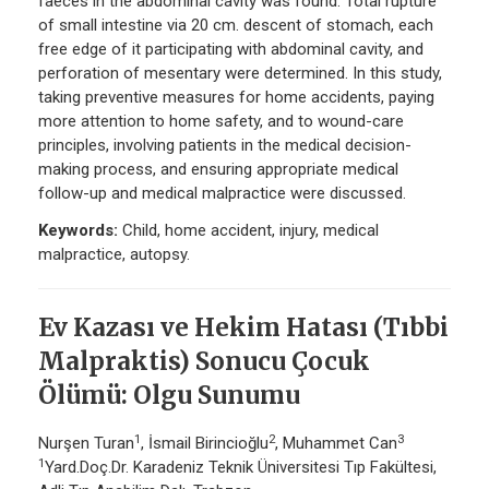
faeces in the abdominal cavity was found. Total rupture
of small intestine via 20 cm. descent of stomach, each
free edge of it participating with abdominal cavity, and
perforation of mesentary were determined. In this study,
taking preventive measures for home accidents, paying
more attention to home safety, and to wound-care
principles, involving patients in the medical decision-
making process, and ensuring appropriate medical
follow-up and medical malpractice were discussed.
Keywords:
Child, home accident, injury, medical
malpractice, autopsy.
Ev Kazası ve Hekim Hatası (Tıbbi
Malpraktis) Sonucu Çocuk
Ölümü: Olgu Sunumu
1
2
3
Nurşen Turan
, İsmail Birincioğlu
, Muhammet Can
1
Yard.Doç.Dr. Karadeniz Teknik Üniversitesi Tıp Fakültesi,