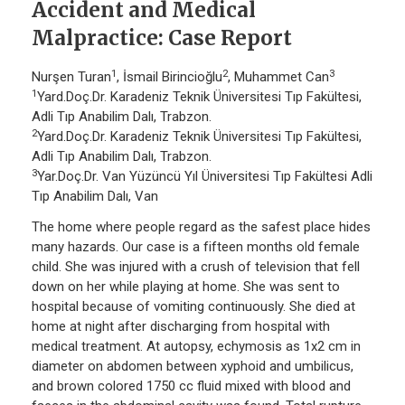
Accident and Medical
Malpractice: Case Report
1
2
3
Nurşen Turan
, İsmail Birincioğlu
, Muhammet Can
1
Yard.Doç.Dr. Karadeniz Teknik Üniversitesi Tıp Fakültesi,
Adli Tıp Anabilim Dalı, Trabzon.
2
Yard.Doç.Dr. Karadeniz Teknik Üniversitesi Tıp Fakültesi,
Adli Tıp Anabilim Dalı, Trabzon.
3
Yar.Doç.Dr. Van Yüzüncü Yıl Üniversitesi Tıp Fakültesi Adli
Tıp Anabilim Dalı, Van
The home where people regard as the safest place hides
many hazards. Our case is a fifteen months old female
child. She was injured with a crush of television that fell
down on her while playing at home. She was sent to
hospital because of vomiting continuously. She died at
home at night after discharging from hospital with
medical treatment. At autopsy, echymosis as 1x2 cm in
diameter on abdomen between xyphoid and umbilicus,
and brown colored 1750 cc fluid mixed with blood and