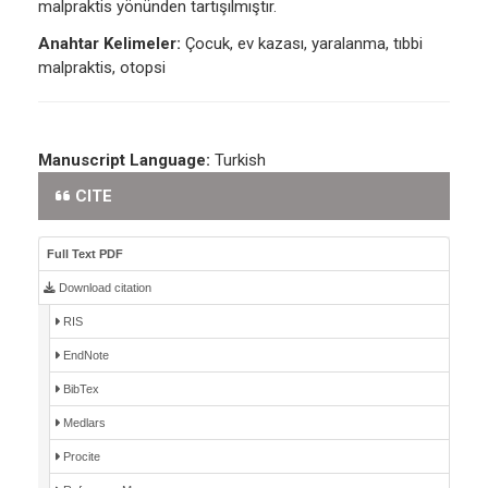
malpraktis yönünden tartışılmıştır.
Anahtar Kelimeler:
Çocuk, ev kazası, yaralanma, tıbbi
malpraktis, otopsi
Manuscript Language:
Turkish
CITE
Full Text PDF
Download citation
RIS
EndNote
BibTex
Medlars
Procite