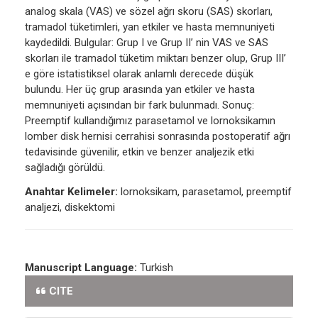
analog skala (VAS) ve sözel ağrı skoru (SAS) skorları,
tramadol tüketimleri, yan etkiler ve hasta memnuniyeti
kaydedildi. Bulgular: Grup I ve Grup II’ nin VAS ve SAS
skorları ile tramadol tüketim miktarı benzer olup, Grup III’
e göre istatistiksel olarak anlamlı derecede düşük
bulundu. Her üç grup arasında yan etkiler ve hasta
memnuniyeti açısından bir fark bulunmadı. Sonuç:
Preemptif kullandığımız parasetamol ve lornoksikamın
lomber disk hernisi cerrahisi sonrasında postoperatif ağrı
tedavisinde güvenilir, etkin ve benzer analjezik etki
sağladığı görüldü.
Anahtar Kelimeler:
lornoksikam, parasetamol, preemptif
analjezi, diskektomi
Manuscript Language:
Turkish
CITE