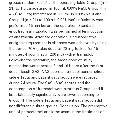
groups randomized after the operating table. Group I (n =
21) to 1 g paracetamol in 100 mL 0.09% NaCl, Group II (n
= 21) to 8 mg lornoxicam in 100 mL in 0.09% NaCl and
Group III (n = 21) to 100 mL 0.09% NaCl infusion iv was
performed 15 min before the operation. Standard
endotracheal intubation was performed after induction
of anesthesia. After the operation, a postoperative
analgesia requirement in all cases was achieved by using
the device PCA (bolus dose of 20 mg, locked for 15
minutes, 4 hour limit of 200 mg) with iv tramadol.
Following the operation, the same dose of study
medication was repeated 8 and 16 hours after the first
dose. Result: SAS -VAS scores, tramadol consumption,
side effects and patient satisfaction were recorded
during 24 hours. The SAS - VAS scores and the
consumption of tramadol were similar in Group I and II,
but statistically significantly were lower according to
Group III. The side effects and patient satisfaction did
not different in three groups. Conclusion: The preemptive
use of paracetamol and lornoxicam in the treatment of