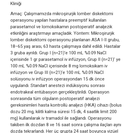
Kliniği
Amaç: Çalışmamızda mikroşirurjik lomber diskektomi
operasyonu yapılan hastalara preemptif kullanılan
parasetamol ve lornoksikamın postoperatif analjezik
etkinliğini araştırmayı amaçladık. Yöntem: Mikroşirurjik
lomber diskektomi operasyonu planlanan ASA I-II grubu,
18–65 yaş arası, 63 hasta çalışmaya dahil edildi. Hastalar
3 gruba ayrıldı. Grup I (n=21)’e 100 mL %0.09 NaCl
içerisinde 1 gr parasetamol iv infüzyon, Grup II (n=21)’ ye
100 mL %0.09 NaCl içerisinde 8 mg lornoksikam iv
infüzyon ve Grup III (n=21)’e 100 mL %0.09 NaCl
solüsyonu iv infüzyon operasyondan 15 dk önce
uygulandı. Standart anestezi indüksiyonu sonrası
endotrakeal entübasyon gerçekleştirildi. Operasyon
sonrasında tüm olguların postoperatif analjezi
gereksinimleri hasta kontrollü analjezi (HKA) cihazı (bolus
dozu 20 mg, kilitli kalma süresi 15 dk, 4 saatlik limit 200
mg) kullanılarak iv tramadol ile sağlandı. Operasyonu
takiben ilk dozdan 8 ve 16 saat sonra çalışma ilaçları aynı
dozda tekrarlandı. Her üç grupta 24 saat boyunca vizüel