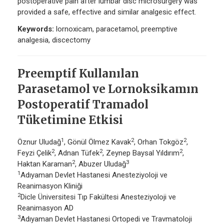
postoperative pain after lumbar disc microsurgery was
provided a safe, effective and similar analgesic effect.
Keywords:
lornoxicam, paracetamol, preemptive
analgesia, discectomy
Preemptif Kullanılan
Parasetamol ve Lornoksikamın
Postoperatif Tramadol
Tüketimine Etkisi
1
2
2
Öznur Uludağ
, Gönül Ölmez Kavak
, Orhan Tokgöz
,
2
2
2
Feyzi Çelik
, Adnan Tüfek
, Zeynep Baysal Yıldırım
,
2
3
Haktan Karaman
, Abuzer Uludağ
1
Adıyaman Devlet Hastanesi Anesteziyoloji ve
Reanimasyon Kliniği
2
Dicle Üniversitesi Tıp Fakültesi Anesteziyoloji ve
Reanimasyon AD
3
Adıyaman Devlet Hastanesi Ortopedi ve Travmatoloji