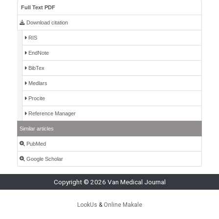
Full Text PDF
Download citation
RIS
EndNote
BibTex
Medlars
Procite
Reference Manager
Similar articles
PubMed
Google Scholar
Copyright © 2026 Van Medical Journal
LookUs
&
Online Makale