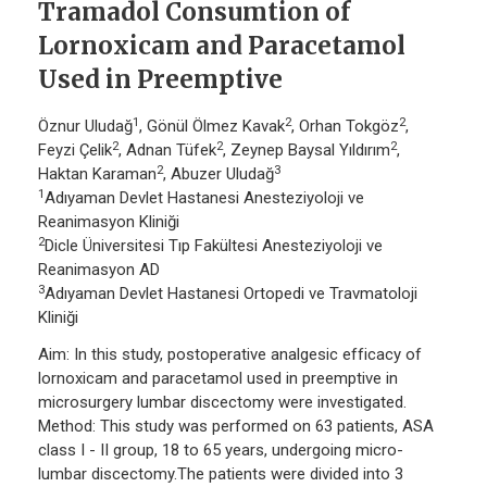
Tramadol Consumtion of
Lornoxicam and Paracetamol
Used in Preemptive
1
2
2
Öznur Uludağ
, Gönül Ölmez Kavak
, Orhan Tokgöz
,
2
2
2
Feyzi Çelik
, Adnan Tüfek
, Zeynep Baysal Yıldırım
,
2
3
Haktan Karaman
, Abuzer Uludağ
1
Adıyaman Devlet Hastanesi Anesteziyoloji ve
Reanimasyon Kliniği
2
Dicle Üniversitesi Tıp Fakültesi Anesteziyoloji ve
Reanimasyon AD
3
Adıyaman Devlet Hastanesi Ortopedi ve Travmatoloji
Kliniği
Aim: In this study, postoperative analgesic efficacy of
lornoxicam and paracetamol used in preemptive in
microsurgery lumbar discectomy were investigated.
Method: This study was performed on 63 patients, ASA
class I - II group, 18 to 65 years, undergoing micro-
lumbar discectomy.The patients were divided into 3