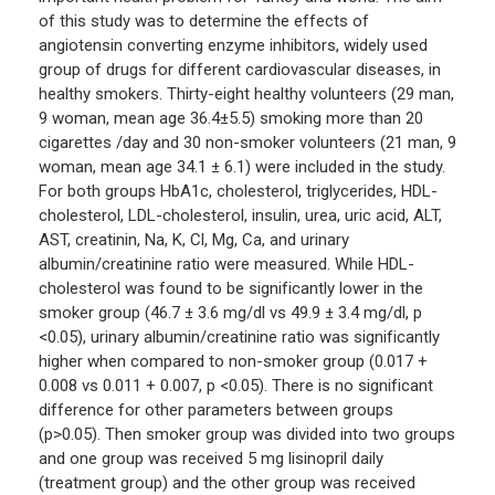
of this study was to determine the effects of
angiotensin converting enzyme inhibitors, widely used
group of drugs for different cardiovascular diseases, in
healthy smokers. Thirty-eight healthy volunteers (29 man,
9 woman, mean age 36.4±5.5) smoking more than 20
cigarettes /day and 30 non-smoker volunteers (21 man, 9
woman, mean age 34.1 ± 6.1) were included in the study.
For both groups HbA1c, cholesterol, triglycerides, HDL-
cholesterol, LDL-cholesterol, insulin, urea, uric acid, ALT,
AST, creatinin, Na, K, Cl, Mg, Ca, and urinary
albumin/creatinine ratio were measured. While HDL-
cholesterol was found to be significantly lower in the
smoker group (46.7 ± 3.6 mg/dl vs 49.9 ± 3.4 mg/dl, p
<0.05), urinary albumin/creatinine ratio was significantly
higher when compared to non-smoker group (0.017 +
0.008 vs 0.011 + 0.007, p <0.05). There is no significant
difference for other parameters between groups
(p>0.05). Then smoker group was divided into two groups
and one group was received 5 mg lisinopril daily
(treatment group) and the other group was received