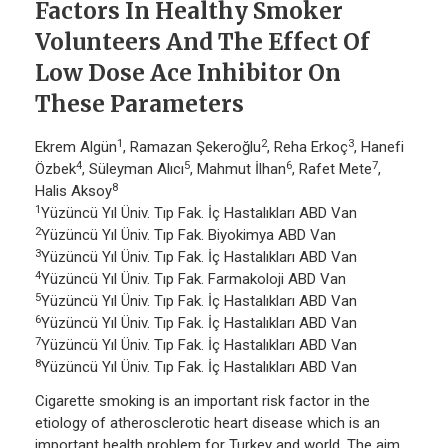
Factors In Healthy Smoker
Volunteers And The Effect Of
Low Dose Ace Inhibitor On
These Parameters
1
2
3
Ekrem Algün
, Ramazan Şekeroğlu
, Reha Erkoç
, Hanefi
4
5
6
7
Özbek
, Süleyman Alıcı
, Mahmut İlhan
, Rafet Mete
,
8
Halis Aksoy
1
Yüzüncü Yıl Üniv. Tıp Fak. İç Hastalıkları ABD Van
2
Yüzüncü Yıl Üniv. Tıp Fak. Biyokimya ABD Van
3
Yüzüncü Yıl Üniv. Tıp Fak. İç Hastalıkları ABD Van
4
Yüzüncü Yıl Üniv. Tıp Fak. Farmakoloji ABD Van
5
Yüzüncü Yıl Üniv. Tıp Fak. İç Hastalıkları ABD Van
6
Yüzüncü Yıl Üniv. Tıp Fak. İç Hastalıkları ABD Van
7
Yüzüncü Yıl Üniv. Tıp Fak. İç Hastalıkları ABD Van
8
Yüzüncü Yıl Üniv. Tıp Fak. İç Hastalıkları ABD Van
Cigarette smoking is an important risk factor in the
etiology of atherosclerotic heart disease which is an
important health problem for Turkey and world. The aim