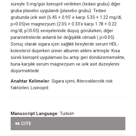
süreyle 5 mg/gün lisinopril verilirken (tedavi grubu) diğer
gruba plasebo uygulandı (plasebo grubu). Tedavi
grubunda ürik asit (6.45 + 0.95’ e karşı 5.35 + 1.22 mg/dl,
p<0.05)ve magnezyum (2.05 + 0.33’e karşı 1.78 + 0.22
mg/dl, p0.05) seviyelerinde düşüş görülürken, diğer
parametrelerde anlamlı bir değişiklik olmadı ( p>0.05).
Sonuç olarak sigara içen sağlıklı bireylerde serum HDL-
kolesterol düşerken üriner albumin atılımı artmıştır. Kısa
süreli lisinopril uygulaması bu artışı geri döndürememekte,
buna karşılık serum magnezyum ve ürik asit düzeylerini
düşürmektedir.
Anahtar Kelimeler:
Sigara içimi, Aterosklerotik risk
faktörleri, Lisinopril
Manuscript Language:
Turkish
CITE