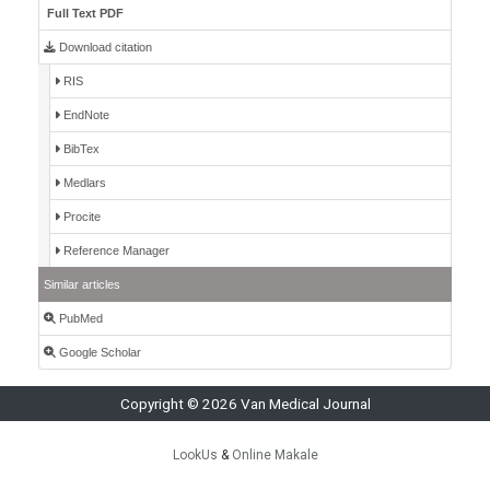
Full Text PDF
Download citation
RIS
EndNote
BibTex
Medlars
Procite
Reference Manager
Similar articles
PubMed
Google Scholar
Copyright © 2026 Van Medical Journal
LookUs
&
Online Makale