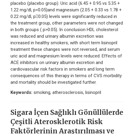
placebo (placebo group). Uric acid (6.45 + 0.95 vs 5.35 +
1.22 mg/dl, p<0.05)and magnesium (2.05 + 0.33 vs 1.78 +
0.22 mg/dl, p0.05) levels were significantly reduced in
the treatment group, other parameters were not changed
in both groups ( p>0.05). In conclusion HDL cholesterol
was reduced and urinary albumin excretion was
increased in healthy smokers, with short term lisinopril
treatment these changes were not reversed, and serum
uric acid and magnesium levels were reduced. Effects of
ACE inhibitors on urinary albumin excretion and
cardiovascular risk factors in smokers and long term
consequences of this therapy in terms of CVS morbidity
and mortality should be investigated further.
Keywords:
smoking, atherosclerosis, lisinopril
Sigara İçen Sağlıklı Gönüllülerde
Çeşitli Aterosklerotik Risk
Faktörlerinin Araştırılması ve