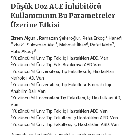
Düşük Doz ACE İnhibitörü
Kullanımının Bu Parametreler
Üzerine Etkisi
1
2
3
Ekrem Algün
, Ramazan Şekeroğlu
, Reha Erkoç
, Hanefi
4
5
6
7
Özbek
, Süleyman Alıcı
, Mahmut İlhan
, Rafet Mete
,
8
Halis Aksoy
1
Yüzüncü Yıl Üniv. Tıp Fak. İç Hastalıkları ABD, Van
2
Yüzüncü Yıl Üniv. Tıp Fak. Biyokimya ABD Van
3
Yüzüncü Yıl Üniversitesi, Tıp Fakültesi, İç Hastalıkları
Nefroloji AD, Van
4
Yüzüncü Yıl Üniversitesi, Tıp Fakültesi, Farmakoloji
Anabilim Dalı, Van
5
Yüzüncü Yıl Üniversitesi Tıp Fakültesi, İç Hastalıkları AD,
Van
6
Yüzüncü Yıl Üniv. Tıp Fak. İç Hastalıkları ABD Van
7
Yüzüncü Yıl Üniv. Tıp Fakültesi İç Hastalıkları ABD, Van
8
Yüzüncü Yıl Üniv. Tıp Fakültesi, İç Hastalıkları ABD, Van
Dünyada ve Türkiye’de önemli bir sağlık sorunu olan