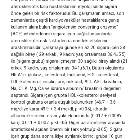
aterosklerotik kalp hastalıklarının etyolojisinde sigara
önde gelen bir risk faktörüdür. Bu çalışmanın amacı, son
zamanlarda çeşitli kardiyovasküler hastalıklarda geniş
kullanım alanı bulan "angiotensin converting enzyme"
(ACE) inhibitörlerinin sigara içen sağlıklı insanlarda
aterosklerotik risk faktörleri üzerindeki etkilerinin
araştırılmasıdır. Çalışmaya günde en az 20 sigara içen 38
sağlıklı birey ( 29 erkek , 9 kadın; yaş ortalaması 36.4±5.5)
ile (sigara grubu) sigara içmeyen 30 sağlıklı birey alındı (21
erkek, 9 kadın; yaş ortalaması 34.1±6.1). Bütün olgularda
Hb A1c, glukoz , kolesterol, trigliserid, HDL-kolesterol,
LDL-kolesterol, insülin, üre, ürik asit, ALT, AST, kreatinin,
Na, Cl, K, Mg, Ca ve idrarda albumin/ kreatinin değerleri
saptandı. Sigara içen grupta HDL-kolesterol seviyesi
kontrol grubuna oranla düşük bulunurken (46.7 + 3.6
mg/dl’ye karşı 49.9 + 3.4 mg/dl, p <0.05), idrarda
albumin/kreatinin oranı yüksek bulundu (0.017 + 0.008’e
karşı 0.011 + 0.007, p <0.05). Diğer parametreler arasında
istatistiksel açıdan önemli bir fark yoktu(p>0.05). Sigara
içen grup daha sonra ikiye ayrılarak birinci gruba 10 gün