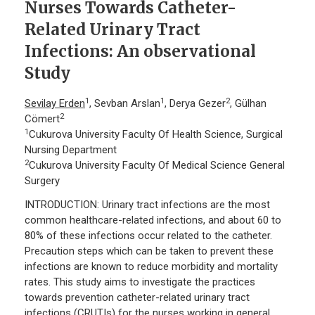
Nurses Towards Catheter-
Related Urinary Tract
Infections: An observational
Study
1
1
2
Sevilay Erden
, Sevban Arslan
, Derya Gezer
, Gülhan
2
Cömert
1
Cukurova University Faculty Of Health Science, Surgical
Nursing Department
2
Cukurova University Faculty Of Medical Science General
Surgery
INTRODUCTION: Urinary tract infections are the most
common healthcare-related infections, and about 60 to
80% of these infections occur related to the catheter.
Precaution steps which can be taken to prevent these
infections are known to reduce morbidity and mortality
rates. This study aims to investigate the practices
towards prevention catheter-related urinary tract
infections (CRUTIs) for the nurses working in general