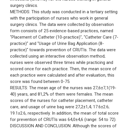
surgery clinics.
METHODS: This study was conducted in a tertiary setting
with the participation of nurses who work in general
surgery clinics. The data were collected by observation
form consists of 25 evidence-based practices, named
"Placement of Catheter (10-practice)", "Catheter Care (7-
practice)" and "Usage of Urine Bag Application (8-
practice)" towards prevention of CRUTIs. The data were
collected using an interactive observation method;
nurses were observed three times while practicing and
scored once for each practice. Then, the mean score of
each practice were calculated and after evaluation, this
score was found between 0-75.
RESULTS: The mean age of the nurses was 27,6±7,1(19-
40) years, and 81,2% of them were females. The mean
scores of the nurses for catheter placement, catheter
care, and usage of urine bag were 27,2±1,4; 17.6±2.6;
19.1±2.6, respectively. In addition, the mean of total score
for prevention of CRUTIs was 64,0±4,6 (range: 54 to 72).
DISCUSSION AND CONCLUSION: Although the scores of