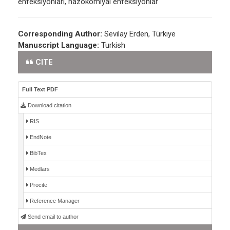
enfeksiyonları, nazokomiyal enfeksiyonlar
Corresponding Author:
Sevilay Erden, Türkiye
Manuscript Language:
Turkish
CITE
Full Text PDF
Download citation
RIS
EndNote
BibTex
Medlars
Procite
Reference Manager
Send email to author