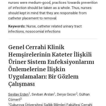
nurses were medium-good, practices towards prevention
of infection should be taken as a whole. Thus, nurses
should kept in mind that they are responsible from
catheter placement to removal.
Keywords:
Nurse, catheter related urinary tract
infections, nosocomial infections
Genel Cerrahi Klinik
Hemşirelerinin Kateter İlişkili
Üriner Sistem Enfeksiyonlarını
Önlemelerine İlişkin
Uygulamaları: Bir Gözlem
Çalışması
1
1
2
Sevilay Erden
, Sevban Arslan
, Derya Gezer
, Gülhan
2
Cömert
1
Çukurova Üniversitesi Sağlık Bilimleri Fakültesi Cerrahi