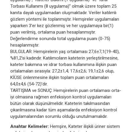
Torbası Kullanımı (8 uygulama)” olmak üzere toplam 25
kanıta dayalı uygulamadan oluşmaktadır. Veriler katılımlı
gözlem yöntemi ile toplanmıştır. Hemşireler uygulamaları
yaparken 3’er kez gözlenmiş ve her uygulamaya bir(1)
puan verilmiş, ortalama puan hesaplanmıştır.
Değerlendirme sonunda total uygulama puanı (0-75)
hesaplanmıştır.
BULGULAR: Hemşirelerin yaş ortalaması 27,6±7,1(19-40),
%81,2’si kadındır. Katılımcıların kateterin yerleştirilmesine,
kateter bakımına ve idrar torbası kullanımına ilişkin puan
ortalamaları sırasıyla: 27,2±1,4; 17,6±2,6; 19,1±2,6 olup,
KİÜSE önlenmesine ilişkin toplam puan ortalamaları
64,0±4,6 (54-72)’dir.
TARTIŞMA ve SONUÇ: Hemşirelerin puan ortalaması orta-
iyi olmasına rağmen enfeksiyon kontrol uygulamaları
bütün olarak düşünülmelidir. Kateterin takılmasından
çıkarılmasına kadar tüm aşamalarda enfeksiyon kontrol
uygulamalarından sorumlu olduğu unutulmamalıdır.
Anahtar Kelimeler:
Hemşire, Kateter ilişkili üriner sistem