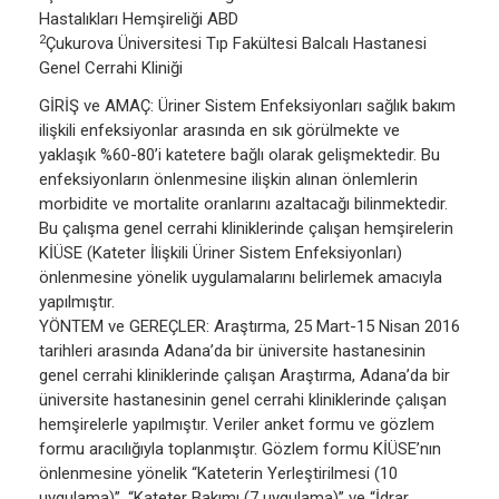
Hastalıkları Hemşireliği ABD
2
Çukurova Üniversitesi Tıp Fakültesi Balcalı Hastanesi
Genel Cerrahi Kliniği
GİRİŞ ve AMAÇ: Üriner Sistem Enfeksiyonları sağlık bakım
ilişkili enfeksiyonlar arasında en sık görülmekte ve
yaklaşık %60-80’i katetere bağlı olarak gelişmektedir. Bu
enfeksiyonların önlenmesine ilişkin alınan önlemlerin
morbidite ve mortalite oranlarını azaltacağı bilinmektedir.
Bu çalışma genel cerrahi kliniklerinde çalışan hemşirelerin
KİÜSE (Kateter İlişkili Üriner Sistem Enfeksiyonları)
önlenmesine yönelik uygulamalarını belirlemek amacıyla
yapılmıştır.
YÖNTEM ve GEREÇLER: Araştırma, 25 Mart-15 Nisan 2016
tarihleri arasında Adana’da bir üniversite hastanesinin
genel cerrahi kliniklerinde çalışan Araştırma, Adana’da bir
üniversite hastanesinin genel cerrahi kliniklerinde çalışan
hemşirelerle yapılmıştır. Veriler anket formu ve gözlem
formu aracılığıyla toplanmıştır. Gözlem formu KİÜSE’nın
önlenmesine yönelik “Kateterin Yerleştirilmesi (10
uygulama)”, “Kateter Bakımı (7 uygulama)” ve “İdrar