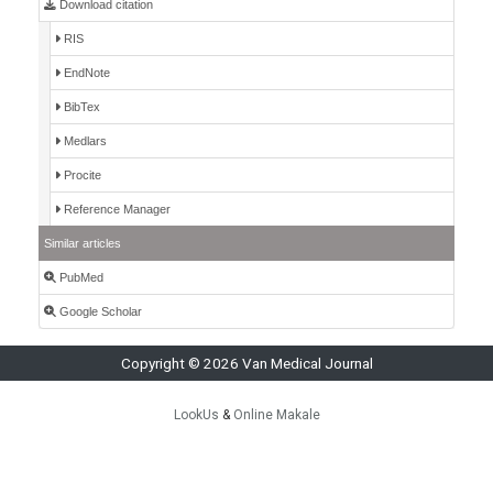
Download citation
RIS
EndNote
BibTex
Medlars
Procite
Reference Manager
Similar articles
PubMed
Google Scholar
Copyright © 2026 Van Medical Journal
LookUs
&
Online Makale