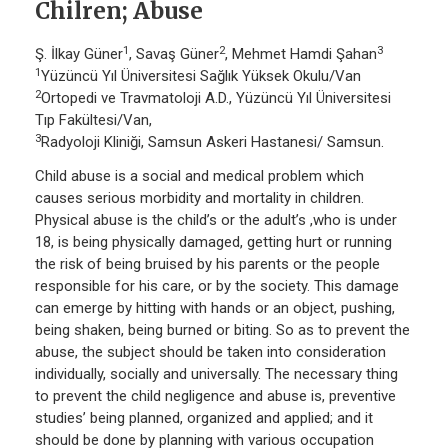
Chilren; Abuse
1
2
3
Ş. İlkay Güner
, Savaş Güner
, Mehmet Hamdi Şahan
1
Yüzüncü Yıl Üniversitesi Sağlık Yüksek Okulu/Van
2
Ortopedi ve Travmatoloji A.D., Yüzüncü Yıl Üniversitesi
Tıp Fakültesi/Van,
3
Radyoloji Kliniği, Samsun Askeri Hastanesi/ Samsun.
Child abuse is a social and medical problem which
causes serious morbidity and mortality in children.
Physical abuse is the child’s or the adult’s ,who is under
18, is being physically damaged, getting hurt or running
the risk of being bruised by his parents or the people
responsible for his care, or by the society. This damage
can emerge by hitting with hands or an object, pushing,
being shaken, being burned or biting. So as to prevent the
abuse, the subject should be taken into consideration
individually, socially and universally. The necessary thing
to prevent the child negligence and abuse is, preventive
studies’ being planned, organized and applied; and it
should be done by planning with various occupation