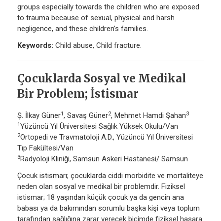
groups especially towards the children who are exposed
to trauma because of sexual, physical and harsh
negligence, and these children’s families.
Keywords:
Child abuse, Child fracture.
Çocuklarda Sosyal ve Medikal
Bir Problem; İstismar
1
2
3
Ş. İlkay Güner
, Savaş Güner
, Mehmet Hamdi Şahan
1
Yüzüncü Yıl Üniversitesi Sağlık Yüksek Okulu/Van
2
Ortopedi ve Travmatoloji A.D., Yüzüncü Yıl Üniversitesi
Tıp Fakültesi/Van
3
Radyoloji Kliniği, Samsun Askeri Hastanesi/ Samsun
Çocuk istismarı; çocuklarda ciddi morbidite ve mortaliteye
neden olan sosyal ve medikal bir problemdir. Fiziksel
istismar; 18 yaşından küçük çocuk ya da gencin ana
babası ya da bakımından sorumlu başka kişi veya toplum
tarafından sağlığına zarar verecek biçimde fiziksel hasara