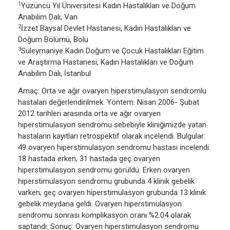
1
Yüzüncü Yıl Üniversitesi Kadın Hastalıkları ve Doğum
Anabilim Dalı, Van
2
İzzet Baysal Devlet Hastanesi, Kadın Hastalıkları ve
Doğum Bölümü, Bolu
3
Süleymaniye Kadın Doğum ve Çocuk Hastalıkları Eğitim
ve Araştırma Hastanesi, Kadın Hastalıkları ve Doğum
Anabilim Dalı, İstanbul
Amaç: Orta ve ağır ovaryen hiperstimulasyon sendromlu
hastaları değerlendirilmek. Yöntem: Nisan 2006- Şubat
2012 tarihleri arasında orta ve ağır ovaryen
hiperstimulasyon sendromu sebebiyle kliniğimizde yatan
hastaların kayıtları retrospektif olarak incelendi. Bulgular:
49 ovaryen hiperstimulasyon sendromu hastası incelendi.
18 hastada erken, 31 hastada geç ovaryen
hiperstimulasyon sendromu görüldü. Erken ovaryen
hiperstimulasyon sendromu grubunda 4 klinik gebelik
varken; geç ovaryen hiperstimulasyon grubunda 13 klinik
gebelik meydana geldi. Ovaryen hiperstimulasyon
sendromu sonrası komplikasyon oranı %2.04 olarak
saptandı. Sonuç: Ovaryen hiperstimulasyon sendromu