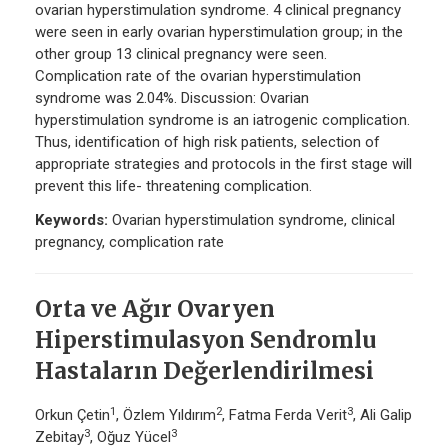
ovarian hyperstimulation syndrome. 4 clinical pregnancy
were seen in early ovarian hyperstimulation group; in the
other group 13 clinical pregnancy were seen.
Complication rate of the ovarian hyperstimulation
syndrome was 2.04%. Discussion: Ovarian
hyperstimulation syndrome is an iatrogenic complication.
Thus, identification of high risk patients, selection of
appropriate strategies and protocols in the first stage will
prevent this life- threatening complication.
Keywords:
Ovarian hyperstimulation syndrome, clinical
pregnancy, complication rate
Orta ve Ağır Ovaryen
Hiperstimulasyon Sendromlu
Hastaların Değerlendirilmesi
1
2
3
Orkun Çetin
, Özlem Yıldırım
, Fatma Ferda Verit
, Ali Galip
3
3
Zebitay
, Oğuz Yücel