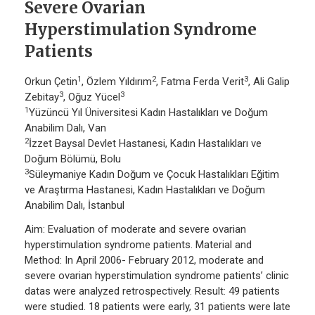
Severe Ovarian
Hyperstimulation Syndrome
Patients
1
2
3
Orkun Çetin
, Özlem Yıldırım
, Fatma Ferda Verit
, Ali Galip
3
3
Zebitay
, Oğuz Yücel
1
Yüzüncü Yıl Üniversitesi Kadın Hastalıkları ve Doğum
Anabilim Dalı, Van
2
İzzet Baysal Devlet Hastanesi, Kadın Hastalıkları ve
Doğum Bölümü, Bolu
3
Süleymaniye Kadın Doğum ve Çocuk Hastalıkları Eğitim
ve Araştırma Hastanesi, Kadın Hastalıkları ve Doğum
Anabilim Dalı, İstanbul
Aim: Evaluation of moderate and severe ovarian
hyperstimulation syndrome patients. Material and
Method: In April 2006- February 2012, moderate and
severe ovarian hyperstimulation syndrome patients’ clinic
datas were analyzed retrospectively. Result: 49 patients
were studied. 18 patients were early, 31 patients were late